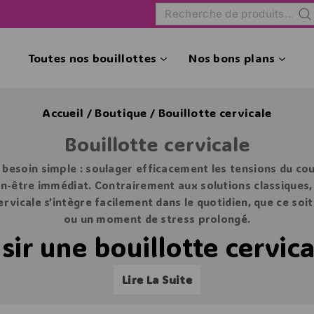
Rec
Toutes nos bouillottes
Nos bons plans
Accueil
/
Boutique
/
Bouillotte cervicale
Bouillotte cervicale
esoin simple : soulager efficacement les tensions du cou 
n-être immédiat. Contrairement aux solutions classiques, 
ervicale s’intègre facilement dans le quotidien, que ce soi
ou un moment de stress prolongé.
sir une bouillotte cervica
Lire La Suite
iées à une mauvaise posture, au stress ou à un manque de 
lotte cervicale
diffuse une chaleur douce et constante qui