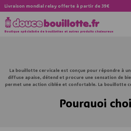
Livraison mondial relay offerte à partir de 39€
Boutique spécialisée de bouillottes et autres produits chaleureux
La
bouillotte cervicale
est conçue pour répondre à un b
diffuse apaise, détend et procure une sensation de bie
permet une action ciblée et confortable. La bouillotte c
Pourquoi choi
Les douleurs cervicales sont fréquentes et souvent l
simples pour relâcher les muscles contractés. Une
bouil