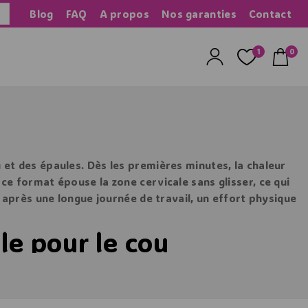
Blog
FAQ
A propos
Nos garanties
Contact
herche
1
0
et des épaules. Dès les premières minutes, la chaleur
ce format épouse la zone cervicale sans glisser, ce qui
t après une longue journée de travail, un effort physique
le pour le cou
récupération. La chaleur est l’un des moyens les plus
 favorise la détente musculaire et améliore la sensation