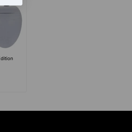
licitée, permet un relâchement progressif et durable.
ans cette collection
ue
bouillotte cervicale
proposée répond à des critères
Edition
re. Vous choisissez ainsi un produit pensé pour un usage
rfaitement à cette attente, en mettant l’accent sur
ourner vers une
bouillotte à eau chaude
, notamment
ns demandent encore plus de douceur et de sécurité, en
e
bouillotte bébé adaptée
, permettent d’apporter une
if reste le même : créer un moment de bien-être simple,