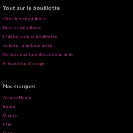
permet de diffuser une chaleur plus large et profonde,
Tout sur la bouillotte
pensée pour relâcher les tensions et prolonger la
Choisir sa bouillotte
sensation de bien-être, toujours avec la même simplicité
d’utilisation.
Faire sa bouillotte
L'histoire de la bouillotte
Acheter une bouillotte
Utiliser une bouillotte dans le lit
Précaution d'usage
Nos marques
Aroma Home
Beurer
Disney
Efie
Fashy