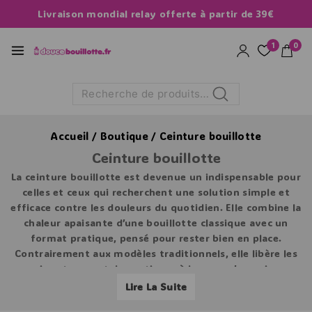
Livraison mondial relay offerte à partir de 39€
1
0
Recherche
Accueil
/
Boutique
/
Ceinture bouillotte
Ceinture bouillotte
La
ceinture bouillotte
est devenue un indispensable pour
celles et ceux qui recherchent une solution simple et
efficace contre les douleurs du quotidien. Elle combine la
chaleur apaisante d’une bouillotte classique avec un
format pratique, pensé pour rester bien en place.
Contrairement aux modèles traditionnels, elle libère les
mains et permet de continuer à bouger, s’asseoir ou
s’allonger sans contrainte. C’est cette liberté d’usage qui
Lire La Suite
fait toute la différence.Utilisée pour soulager le bas du