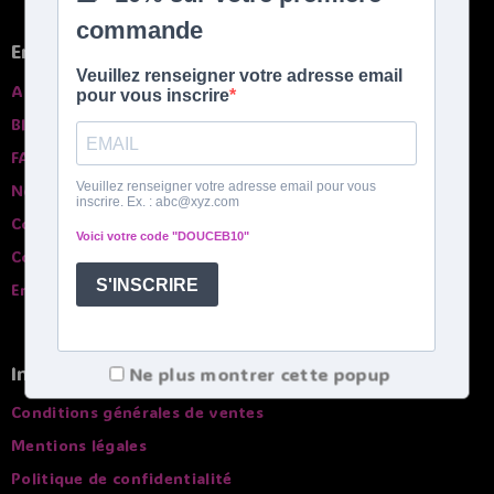
Chausson bouillotte : un allié bien-être au
En savoir plus
quotidien
A propros
Le chausson bouillotte ne se limite pas à une simple
Blog
sensation de chaleur. Il participe aussi à une vraie
sensation de détente. Après une journée fatigante, il
FAQ
aide à relâcher la pression et à créer un moment de
Nos garanties
pause. Beaucoup l’utilisent le soir, devant la télévision
Contactez-nous
ou pendant la lecture, pour se relaxer naturellement.
Comparatif des bouillottes
La chaleur douce est aussi appréciée en période de froid
intense ou lorsque les pieds sont particulièrement
English spoken
sensibles.
C’est une solution simple pour améliorer le
confort quotidien
, sans changer ses habitudes.
Infos pratiques
Ne plus montrer cette popup
Un usage simple et rassurant
Conditions générales de ventes
L’utilisation est intuitive. Aucun réglage complexe,
Mentions légales
aucun accessoire superflu. Le chausson bouillotte est
Politique de confidentialité
pensé pour être accessible à tous. Il suffit de suivre les