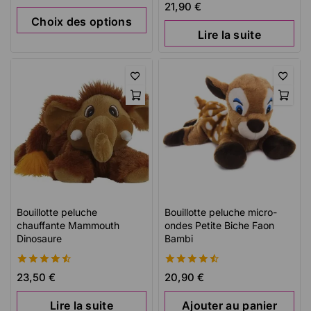
de 5
4.58
21,90
€
de 5
Choix des options
Lire la suite
Bouillotte peluche
Bouillotte peluche micro-
chauffante Mammouth
ondes Petite Biche Faon
Dinosaure
Bambi
4.57
4.59
23,50
€
20,90
€
de 5
de 5
Lire la suite
Ajouter au panier