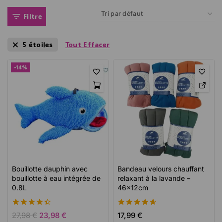
Filtre
5 étoiles
Tout Effacer
-14%
Bouillotte dauphin avec
Bandeau velours chauffant
bouillotte à eau intégrée de
relaxant à la lavande –
0.8L
46x12cm
4.52
4.67
27,98
€
23,98
€
17,99
€
de 5
de 5