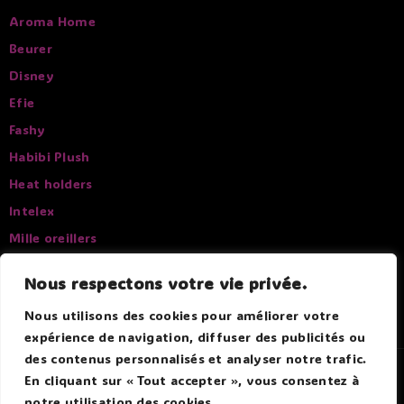
Aroma Home
Beurer
Disney
Efie
Fashy
Habibi Plush
Heat holders
Intelex
Mille oreillers
Pelucho
Nous respectons votre vie privée.
Sissel
Nous utilisons des cookies pour améliorer votre
expérience de navigation, diffuser des publicités ou
des contenus personnalisés et analyser notre trafic.
© 2026 Douce Bouillotte - Par Boitmobile - Agence web
En cliquant sur « Tout accepter », vous consentez à
notre utilisation des cookies.