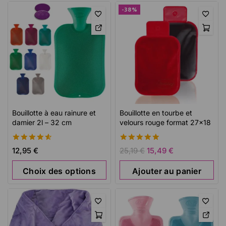
-38%
Bouillotte à eau rainure et
Bouillotte en tourbe et
damier 2l – 32 cm
velours rouge format 27×18
4.64
5.00
12,95
€
25,19
€
15,49
€
de 5
de 5
Choix des options
Ajouter au panier