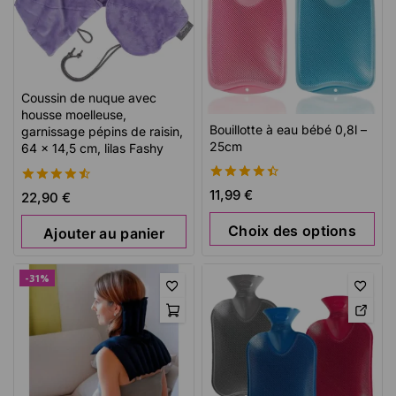
Coussin de nuque avec
housse moelleuse,
Bouillotte à eau bébé 0,8l –
garnissage pépins de raisin,
25cm
64 x 14,5 cm, lilas Fashy
4.50
11,99
€
4.60
22,90
€
de 5
de 5
Choix des options
Ajouter au panier
-31%