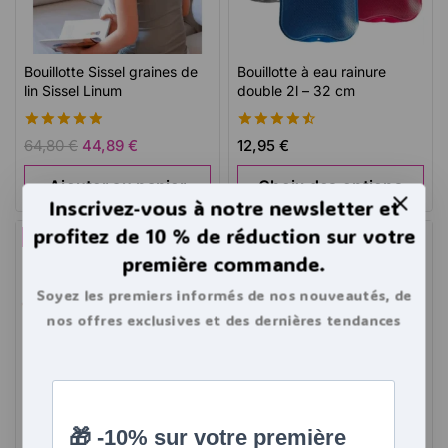
Bouillotte Sissel graines de
Bouillotte à eau rainure
lin Sissel Linum
double 2l – 32 cm
4.93
4.60
64,80
€
44,89
€
12,95
€
de 5
de 5
Ajouter au panier
Choix des options
Inscrivez-vous à notre newsletter et
profitez de 10 % de réduction sur votre
-15%
première commande.
Soyez les premiers informés de nos nouveautés, de
nos offres exclusives et des dernières tendances
bouillottes.
Bouillotte Sissel graines de
Grand coussin Bouillotte à