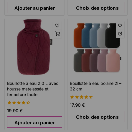
Ajouter au panier
Choix des options
Bouillotte à eau 2,0 L avec
Bouillotte à eau polaire 2l –
housse matelassée et
32 cm
fermeture facile
4.56
17,90
€
de 5
4.56
19,90
€
de 5
Choix des options
Ajouter au panier