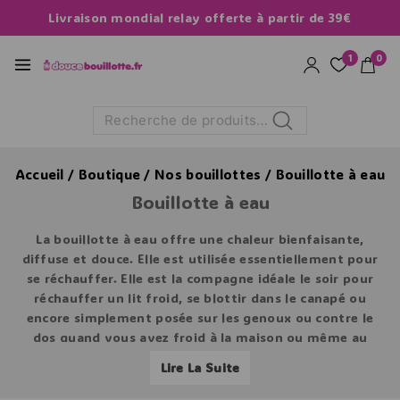
Livraison mondial relay offerte à partir de 39€
1
0
Recherche
Accueil
/
Boutique
/
Nos bouillottes
/
Bouillotte à eau
Bouillotte à eau
La bouillotte à eau offre une
chaleur bienfaisante,
diffuse et douce
. Elle est utilisée essentiellement pour
se réchauffer. Elle est la compagne idéale le soir pour
réchauffer un lit froid, se blottir dans le canapé ou
encore simplement posée sur les genoux ou contre le
dos quand vous avez froid à la maison ou même au
travail.
Lire La Suite
Elle offre jusqu’à
8 heures de chaleur
pour une grande
bouillotte de 2 litres et jusqu’à
4 heures de chaleur
pour