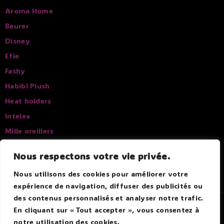
Aroma Home
Beurer
Disney
Efie
Fashy
Habibi Plush
Heat holders
Intelex
Mille oreillers
Pelucho
Nous respectons votre vie privée.
Sissel
Nous utilisons des cookies pour améliorer votre
expérience de navigation, diffuser des publicités ou
des contenus personnalisés et analyser notre trafic.
© 2026 Douce Bouillotte - Par Boitmobile - Agence web
En cliquant sur « Tout accepter », vous consentez à
notre utilisation des cookies.