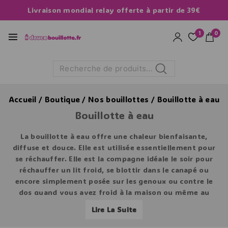
Livraison mondial relay offerte à partir de 39€
1
0
Recherche
Accueil
/
Boutique
/
Nos bouillottes
/
Bouillotte à eau
Bouillotte à eau
La bouillotte à eau offre une
chaleur bienfaisante,
diffuse et douce
. Elle est utilisée essentiellement pour
se réchauffer. Elle est la compagne idéale le soir pour
réchauffer un lit froid, se blottir dans le canapé ou
encore simplement posée sur les genoux ou contre le
dos quand vous avez froid à la maison ou même au
travail.
Lire La Suite
Elle offre jusqu’à
8 heures de chaleur
pour une grande
bouillotte de 2 litres et jusqu’à
4 heures de chaleur
pour