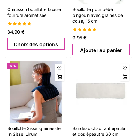
Chausson bouillotte fausse
Bouillotte pour bébé
fourrure aromatisée
pingouin avec graines de
colza, 15 cm
4.62
34,90
€
de 5
4.73
9,95
€
de 5
Choix des options
Ajouter au panier
-31%
Bouillotte Sissel graines de
Bandeau chauffant épaule
lin Sissel Linum
et dos épeautre 60 cm