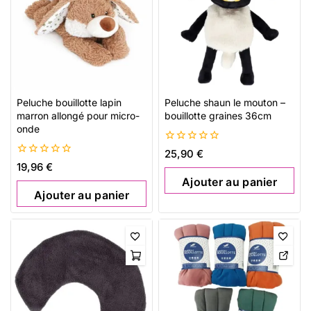
Peluche bouillotte lapin
Peluche shaun le mouton –
marron allongé pour micro-
bouillotte graines 36cm
onde
0
25,90
€
de
0
19,96
€
5
de
Ajouter au panier
5
Ajouter au panier