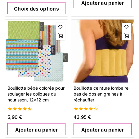
Ajouter au panier
Choix des options
Bouillotte bébé colorée pour
Bouillotte ceinture lombaire
soulager les coliques du
bas de dos en graines à
nourisson, 12×12 cm
réchauffer
4.56
4.46
5,90
€
43,95
€
de 5
de 5
Ajouter au panier
Ajouter au panier