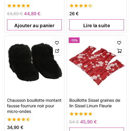
4.93
4.44
64,80
€
44,89
€
26
€
de 5
de 5
Ajouter au panier
Lire la suite
-15%
Chausson bouillotte montant
Bouillotte Sissel graines de
fausse fourrure noir pour
lin Sissel Linum Fleurie
micro-ondes
4.76
54
€
45,90
€
de 5
4.54
34,90
€
de 5