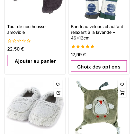
Tour de cou housse
Bandeau velours chauffant
amovible
relaxant à la lavande –
46x12cm
0
22,50
€
de
4.67
17,99
€
5
de 5
Ajouter au panier
Choix des options