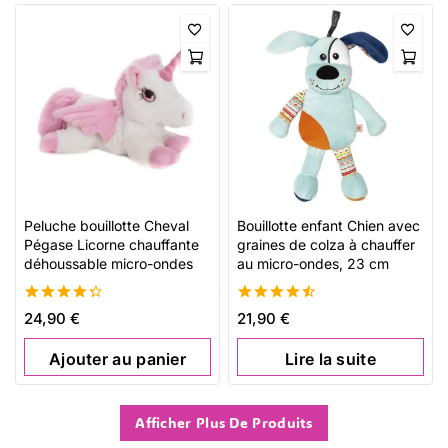
Peluche bouillotte Cheval
Bouillotte enfant Chien avec
Pégase Licorne chauffante
graines de colza à chauffer
déhoussable micro-ondes
au micro-ondes, 23 cm
4.38
4.58
24,90
€
21,90
€
de 5
de 5
Ajouter au panier
Lire la suite
Afficher Plus De Produits