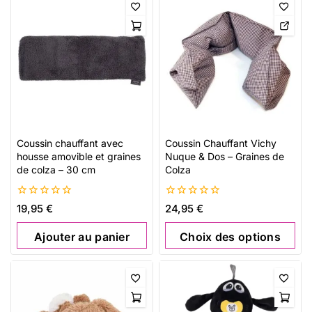
Coussin chauffant avec
Coussin Chauffant Vichy
housse amovible et graines
Nuque & Dos – Graines de
de colza – 30 cm
Colza
0
0
19,95
€
24,95
€
de
de
5
5
Ajouter au panier
Choix des options