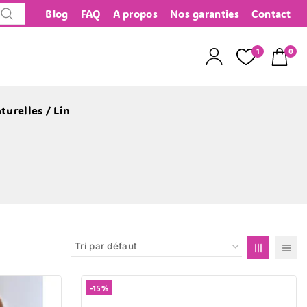
Blog
FAQ
A propos
Nos garanties
Contact
Recherche
1
0
turelles
/
Lin
-15%