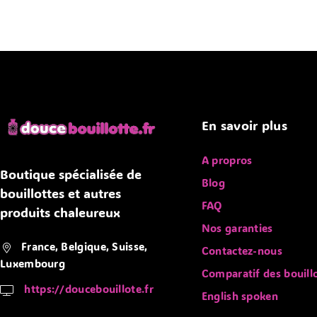
Bouillotte cervicale et cou
Bouillotte sèche micro-ondes
Chauffe-pieds
Bouillotte à eau
Bouillotte à eau, avec housse
Bouillotte à eau, les petites
En savoir plus
Bouillotte à eau, sans housse
A propros
Bouillotte électrique
Boutique spécialisée de
Blog
Couverture chauffante
bouillottes et autres
FAQ
Froid et fraîcheur
produits chaleureux
Nos garanties
Nos bons plans
France, Belgique, Suisse,
Contactez-nous
Noyaux Graines
Luxembourg
Comparatif des bouill
Par type
https://doucebouillote.fr
English spoken
Bouillotte à eau