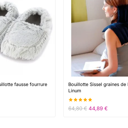
llotte fausse fourrure
Bouillotte Sissel graines de 
Linum
4.93
64,80
€
44,89
€
de 5