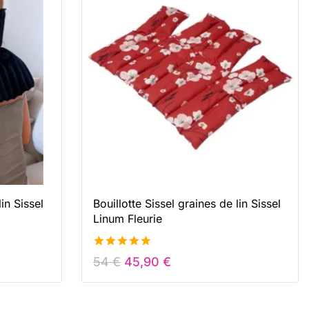
lin Sissel
Bouillotte Sissel graines de lin Sissel
Linum Fleurie
4.76
54
€
45,90
€
de 5