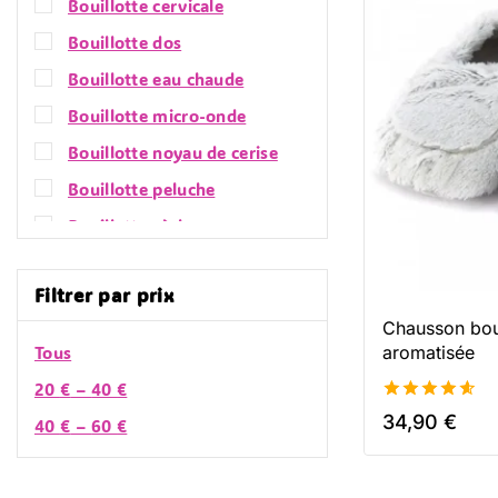
Bouillotte cervicale
Bouillotte dos
Bouillotte eau chaude
Bouillotte micro-onde
Bouillotte noyau de cerise
Bouillotte peluche
Bouillotte sèche
Ceinture bouillotte
Filtrer par prix
Chausson bouillotte
Chausson boui
Mini bouillotte
Tous
aromatisée
Nos bouillottes
20
€
–
40
€
Bien-être & Santé
4.62
34,90
€
40
€
–
60
€
Bandeau coussin chauffant
de 5
Bouillotte bas du dos