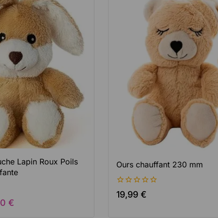
luche Lapin Roux Poils
Ours chauffant 230 mm
fante
0
19,99
€
de
90
€
5