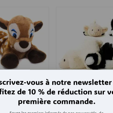
Bouillotte Peluche Duo Lou
scrivez-vous à notre newsletter
Mouton avec capuche
fitez de 10 % de réduction sur v
luche micro-ondes
Faon Bambi
première commande.
4.54
29,99
€
de 5
Soyez les premiers informés de nos nouveautés, de