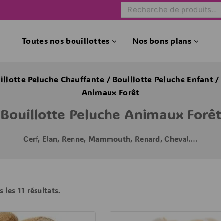
Toutes nos bouillottes
Nos bons plans
illotte Peluche Chauffante
/
Bouillotte Peluche Enfant
/
Animaux Forêt
Bouillotte Peluche Animaux Forêt
Cerf, Elan, Renne, Mammouth, Renard, Cheval….
s les
11
résultats.