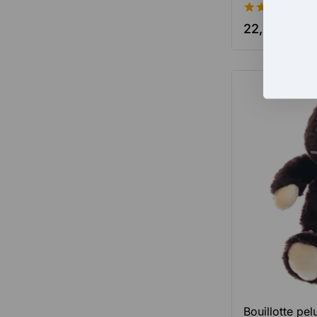
4.64
22,90
€
de 5
Bouillotte pe