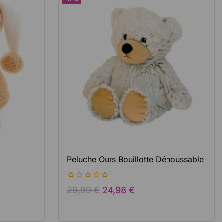
Peluche Ours Bouillotte Déhoussable
0
29,99
€
24,98
€
de
5