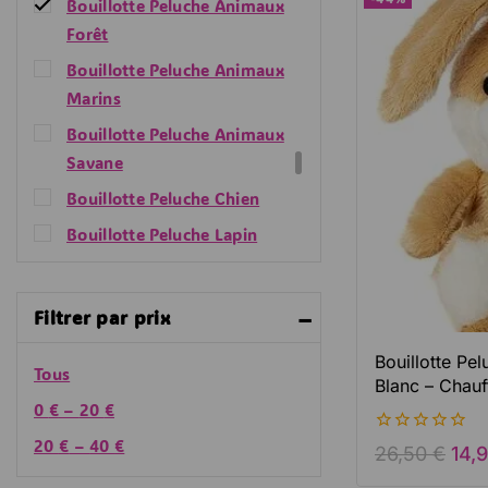
Bouillotte Peluche Animaux
Forêt
Bouillotte Peluche Animaux
Marins
Bouillotte Peluche Animaux
Savane
Bouillotte Peluche Chien
Bouillotte Peluche Lapin
Bouillotte Peluche Mouton
Bouillotte Peluche Ours
Filtrer par prix
Bouillotte Personnage
Bouillotte Pe
Tous
Mini bouillotte peluche
Blanc – Chauf
0
€
–
20
€
Bouillotte Plate Micro Ondes
20
€
–
40
€
0
Mini Bouillotte Gel
26,50
€
14,
de
5
Bouillotte sans parfum