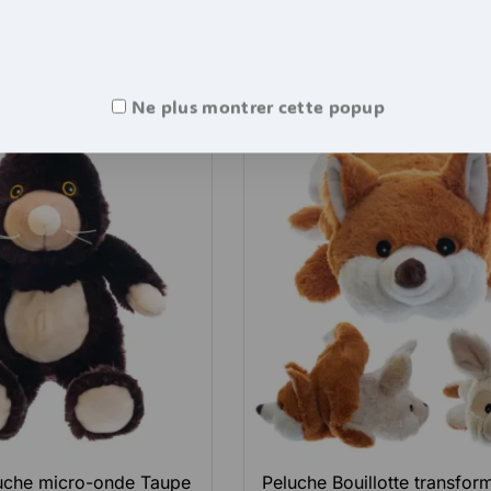
4.42
22,90
€
de 5
Ne plus montrer cette popup
luche micro-onde Taupe
Peluche Bouillotte transform