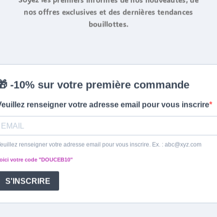
nos offres exclusives et des dernières tendances
bouillottes.
lotte Koala
Bouillotte peluche singe m
 micro-ondes
blonde pour micro-ondes