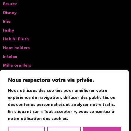
Beurer
Disney
Efie
Fashy
Habibi Plush
Heat holders
Intelex
Mille oreillers
Pelucho
Nous respectons votre vie privée.
Sissel
Nous utilisons des cookies pour améliorer votre
expérience de navigation, diffuser des publicités ou
des contenus personnalisés et analyser notre trafic.
© 2026 Douce Bouillotte - Par Boitmobile - Agence web
En cliquant sur « Tout accepter », vous consentez à
notre utilisation des cookies.