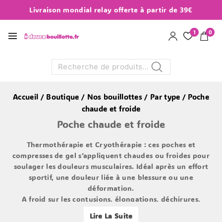
Livraison mondial relay offerte à partir de 39€
1
0
Recherche
Accueil
/
Boutique
/
Nos bouillottes
/
Par type
/
Poche
chaude et froide
Poche chaude et froide
Thermothérapie et Cryothérapie : ces poches et
compresses de gel s’appliquent chaudes ou froides pour
soulager les douleurs musculaires. Idéal après un effort
sportif, une douleur liée à une blessure ou une
déformation.
A froid sur les contusions, élongations, déchirures,
douleurs articulaires, migraine, maux de tête, de dents,
Lire La Suite
claquages, entorses, tendinites, hématomes, etc.