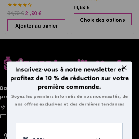
4.33
14,89
€
de 5
4.45
34,79
€
21,90
€
de 5
Choix des options
Ajouter au panier
Inscrivez-vous à notre newsletter et
profitez de 10 % de réduction sur votre
première commande.
Boutique spécialisée de bouillottes et autres
produits chaleureux
Soyez les premiers informés de nos nouveautés, de
nos offres exclusives et des dernières tendances
France, Belgique, Suisse, Luxembourg
bouillottes.
https://doucebouillote.fr