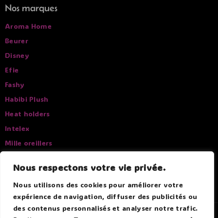
Nos marques
Aroma Home
Beurer
Disney
Efie
Fashy
Habibi Plush
Heat holders
Intelex
Mille oreillers
Pelucho
Nous respectons votre vie privée.
Sissel
Nous utilisons des cookies pour améliorer votre
expérience de navigation, diffuser des publicités ou
des contenus personnalisés et analyser notre trafic.
© 2026 Douce Bouillotte - Par Boitmobile - Agence web