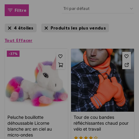
packs promotionnels et des ventes flash.
Filtre
Nos catégories en promotion :
Bouillottes électriques à prix réduits
4 étoiles
Produits les plus vendus
Bouillottes à eau en promotion
Tout Effacer
Bouillottes bio en offre spéciale
-37%
Bouillottes bébé en soldes
Comment profiter de nos bon plans ?
Consultez régulièrement cette page
Inscrivez-vous à notre newsletter pour recevoir les
offres en avant-première
Profitez de la livraison offerte sur la plupart de
Peluche bouillotte
Tour de cou bandes
nos
promotions bouillotte
déhoussable Licorne
réfléchissantes chaud pour
blanche arc en ciel au
vélo et travail
Ne manquez pas nos
offres limitées dans le temps
!
micro-ondes