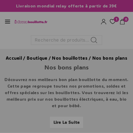
Livraison mondial relay offerte à partir de 39€
1
0
Recherche
Accueil
/
Boutique
/
Nos bouillottes
/
Nos bons plans
Nos bons plans
Découvrez nos meilleurs
bon plan bouillotte
du moment.
Cette page regroupe toutes nos promotions, soldes et
offres spéciales sur les bouillottes. Vous trouverez ici les
meilleurs prix sur nos bouillottes électriques, à eau, bio
et pour bébé.
Nous mettons régulièrement à jour cette page avec de
Lire La Suite
nouvelles
offres promotionnelles
.
Nos
promotions
incluent des réductions exclusives, des