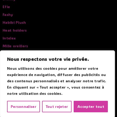
Efie
Fashy
Habibi Plush
Heat holders
Intelex
Mille oreillers
Pelucho
Nous respectons votre vie privée.
Sissel
Nous utilisons des cookies pour améliorer votre
expérience de navigation, diffuser des publicités ou
des contenus personnalisés et analyser notre trafic.
© 2026 Douce Bouillotte - Par Boitmobile - Agence web
En cliquant sur « Tout accepter », vous consentez à
notre utilisation des cookies.
Personnaliser
Tout rejeter
Accepter tout