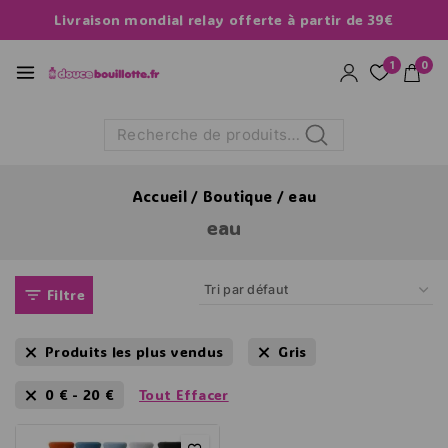
Livraison mondial relay offerte à partir de 39€
1
0
Recherche
Accueil
/
Boutique
/
eau
eau
Filtre
Produits les plus vendus
Gris
0
€
-
20
€
Tout Effacer