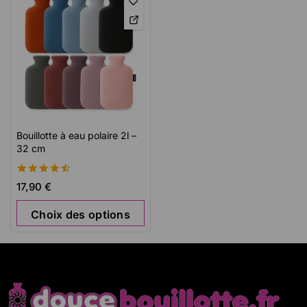
Bouillotte à eau polaire 2l –
32 cm
4.56
17,90
€
de 5
Choix des options