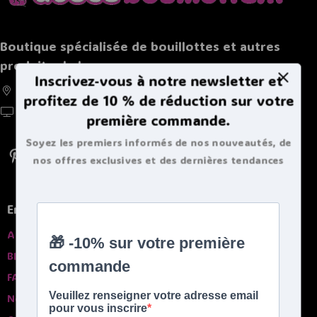
Boutique spécialisée de bouillottes et autres
produits chaleureux
Inscrivez-vous à notre newsletter et
France, Belgique, Suisse, Luxembourg
profitez de 10 % de réduction sur votre
https://doucebouillote.fr
première commande.
Soyez les premiers informés de nos nouveautés, de
nos offres exclusives et des dernières tendances
bouillottes.
En savoir plus
A propros
Blog
FAQ
Nos garanties