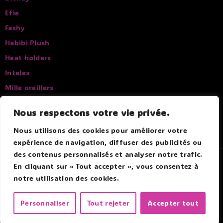
Efie
Fashy
Habibi Plush
Heat holders
Intelex
Mille oreillers
Pelucho
Nous respectons votre vie privée.
Sissel
Nous utilisons des cookies pour améliorer votre
expérience de navigation, diffuser des publicités ou
des contenus personnalisés et analyser notre trafic.
© 2026 Douce Bouillotte - Par Boitmobile - Agence web
En cliquant sur « Tout accepter », vous consentez à
notre utilisation des cookies.
Personnaliser
Tout rejeter
Accepter tout