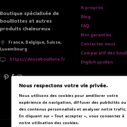
A propros
Boutique spécialisée de
Blog
bouillottes et autres
FAQ
produits chaleureux
Nos garanties
France, Belgique, Suisse,
Contactez-nous
Luxembourg
Comparatif des bouil
https://doucebouillote.fr
English spoken
Nous respectons votre vie privée.
Nous utilisons des cookies pour améliorer votre
expérience de navigation, diffuser des publicités ou
des contenus personnalisés et analyser notre trafic.
En cliquant sur « Tout accepter », vous consentez à
notre utilisation des cookies.