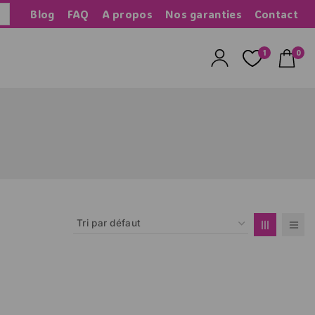
Blog
FAQ
A propos
Nos garanties
Contact
herche
1
0