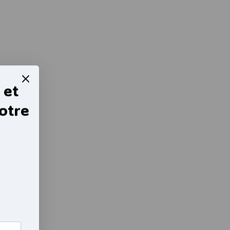
 et
otre