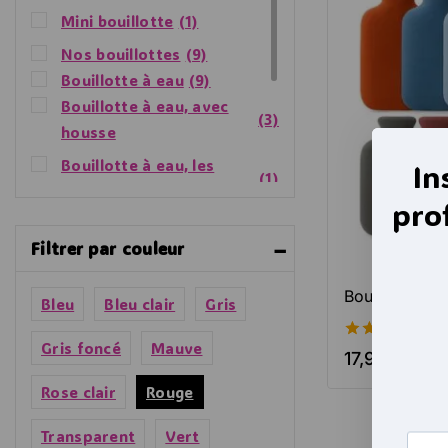
Mini bouillotte
(1)
Nos bouillottes
(9)
Bouillotte à eau
(9)
Bouillotte à eau, avec
(3)
housse
Bouillotte à eau, les
In
(1)
petites
pro
Bouillotte à eau, sans
(5)
Filtrer par couleur
housse
Nos bons plans
(5)
Bouillotte à e
Bleu
Bleu clair
Gris
Par type
(8)
Bouillotte à eau
(8)
Gris foncé
Mauve
4.56
17,90
€
de 5
Rose clair
Rouge
Transparent
Vert