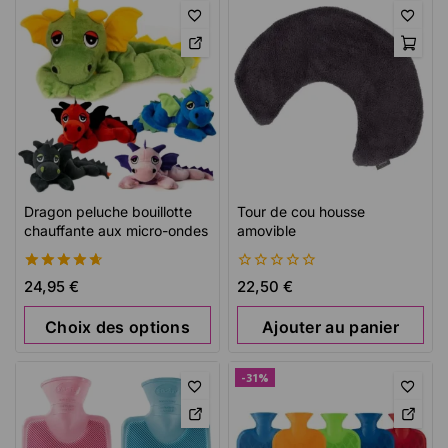
Dragon peluche bouillotte
Tour de cou housse
chauffante aux micro-ondes
amovible
4.69
0
24,95
€
22,50
€
de 5
de
5
Choix des options
Ajouter au panier
-31%