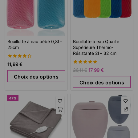
Bouillotte à eau bébé 0,8l –
Bouillotte à eau Qualité
25cm
Supérieure Thermo-
Résistante 2l – 32 cm
4.50
11,99
€
de 5
4.88
26,11
€
17,99
€
de 5
Choix des options
Choix des options
-17%