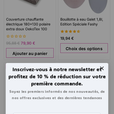
Couverture chauffante
Bouillotte à eau Galet 1,8l,
électrique 180×130 polaire
Edition Spéciale Fashy
extra doux OekoTex 100
4.58
19,94
€
de 5
0
95,88
€
79,90
€
de
Choix des options
5
Ajouter au panier
-20%
Inscrivez-vous à notre newsletter et
profitez de 10 % de réduction sur votre
première commande.
Soyez les premiers informés de nos nouveautés, de
nos offres exclusives et des dernières tendances
bouillottes.