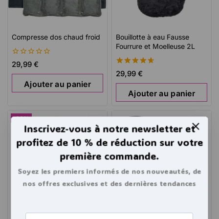
Compresse dos chaud froid
Bouillotte à eau Fausse
Fourrure et Moelleuse 2L
0
29,99
€
de
4.70
29,99
€
5
de 5
Ajouter au panier
Ajouter au panier
-20%
Inscrivez-vous à notre newsletter et
profitez de 10 % de réduction sur votre
première commande.
Soyez les premiers informés de nos nouveautés, de
nos offres exclusives et des dernières tendances
bouillottes.
Bouillotte à eau rainure