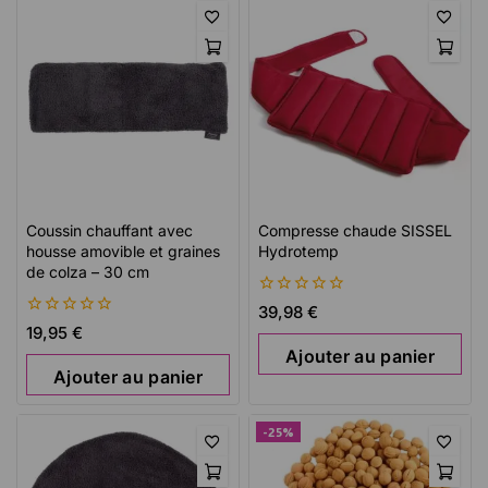
Coussin chauffant avec
Compresse chaude SISSEL
housse amovible et graines
Hydrotemp
de colza – 30 cm
0
39,98
€
de
0
19,95
€
5
de
Ajouter au panier
5
Ajouter au panier
-25%