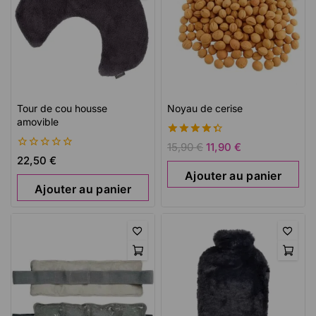
Tour de cou housse
Noyau de cerise
amovible
4.43
15,90
€
11,90
€
de 5
0
22,50
€
de
Ajouter au panier
5
Ajouter au panier