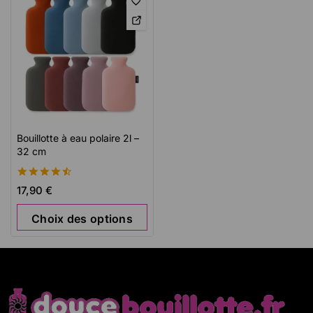
Bouillotte à eau polaire 2l –
32 cm
4.56
17,90
€
de 5
Choix des options