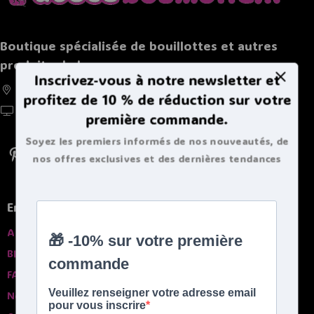
Boutique spécialisée de bouillottes et autres
produits chaleureux
Inscrivez-vous à notre newsletter et
France, Belgique, Suisse, Luxembourg
profitez de 10 % de réduction sur votre
https://doucebouillote.fr
première commande.
Soyez les premiers informés de nos nouveautés, de
nos offres exclusives et des dernières tendances
bouillottes.
En savoir plus
A propros
Blog
FAQ
Nos garanties