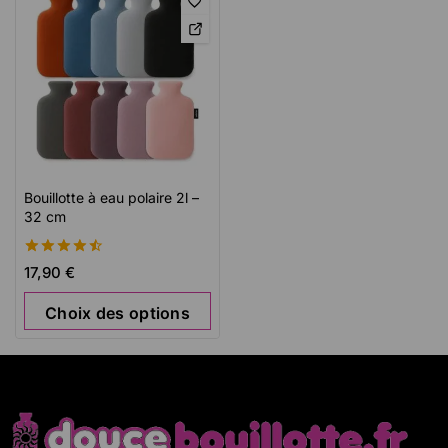
Bouillotte à eau polaire 2l –
32 cm
4.56
17,90
€
de 5
Choix des options