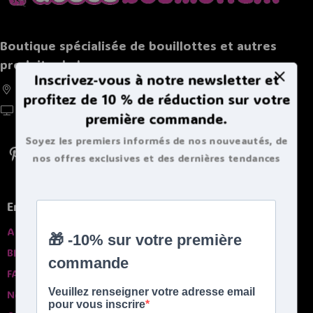
Boutique spécialisée de bouillottes et autres
produits chaleureux
Inscrivez-vous à notre newsletter et
France, Belgique, Suisse, Luxembourg
profitez de 10 % de réduction sur votre
https://doucebouillote.fr
première commande.
Soyez les premiers informés de nos nouveautés, de
nos offres exclusives et des dernières tendances
bouillottes.
En savoir plus
A propros
Blog
FAQ
Nos garanties