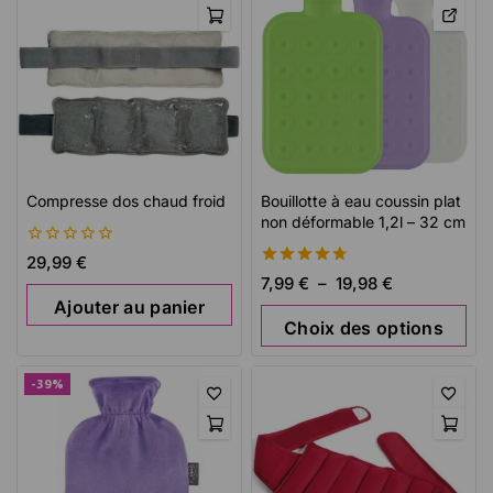
Compresse dos chaud froid
Bouillotte à eau coussin plat
non déformable 1,2l – 32 cm
0
29,99
€
de
4.74
7,99
€
–
19,98
€
5
de 5
Ajouter au panier
Choix des options
-39%