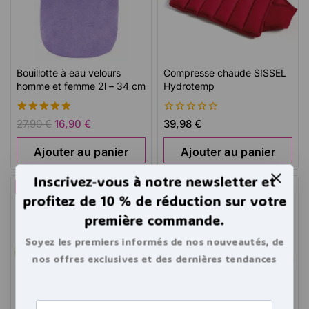
Bouillotte à eau velours
Compresse chaude SISSEL
homme et femme 2l – 34 cm
Hydrotemp
4.91
0
27,90
€
16,90
€
39,98
€
de 5
de
5
Ajouter au panier
Ajouter au panier
Inscrivez-vous à notre newsletter et
-29%
-25%
profitez de 10 % de réduction sur votre
première commande.
Soyez les premiers informés de nos nouveautés, de
nos offres exclusives et des dernières tendances
bouillottes.