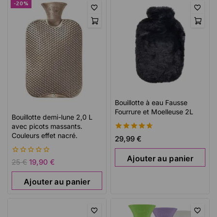
-20%
Bouillotte à eau Fausse
Fourrure et Moelleuse 2L
Bouillotte demi-lune 2,0 L
avec picots massants.
Couleurs effet nacré.
4.70
29,99
€
de 5
Ajouter au panier
0
25
€
19,90
€
de
5
Ajouter au panier