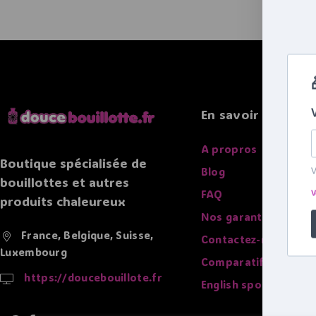
En savoir plus
A propros
Boutique spécialisée de
Blog
bouillottes et autres
FAQ
produits chaleureux
Nos garanties
France, Belgique, Suisse,
Contactez-nous
Luxembourg
Comparatif des bouil
https://doucebouillote.fr
English spoken