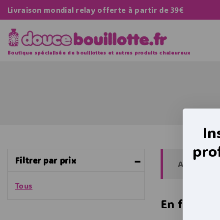
Livraison mondial relay offerte à partir de 39€
Boutique spécialisée de bouillottes et autres produits chaleureux
In
pro
Filtrer par prix
Aucun prod
Tous
En fonctio