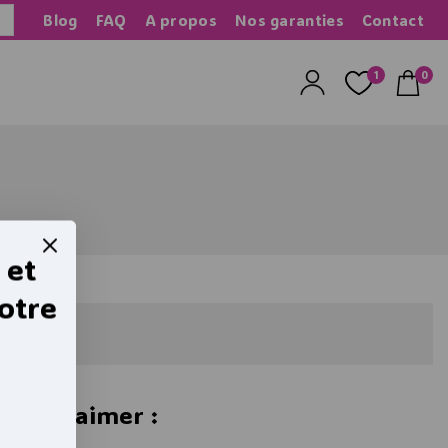
Blog
FAQ
A propos
Nos garanties
Contact
herche
1
0
 et
otre
urriez aimer :