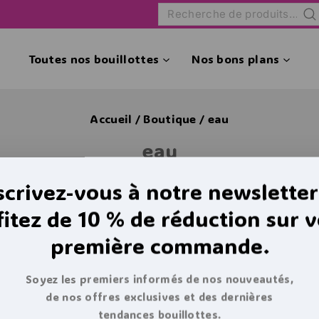
Rec
Toutes nos bouillottes
Nos bons plans
Accueil
/
Boutique
/
eau
eau
scrivez-vous à notre newsletter
fitez de 10 % de réduction sur v
uit ne correspond à votre sélection.
première commande.
Soyez les premiers informés de nos nouveautés,
n de ce que vous recherchiez, vous po
de nos offres exclusives et des dernières
tendances bouillottes.