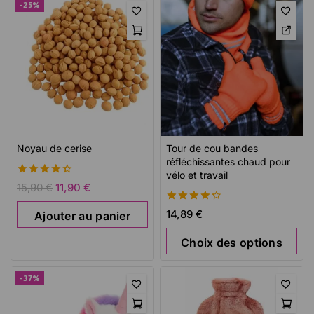
-25%
Noyau de cerise
Tour de cou bandes
réfléchissantes chaud pour
vélo et travail
4.43
15,90
€
11,90
€
de 5
4.33
14,89
€
Ajouter au panier
de 5
Choix des options
-37%