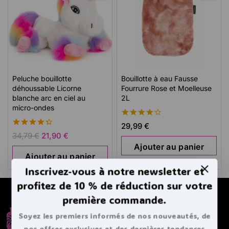
Peluche bouillotte
Bouillotte à eau Fausse
déhoussable Licorne
Fourrure Rose et Moelleuse
blanche arc en ciel au
2L
micro-ondes
4.23
29,99
€
de 5
4.45
34,79
€
21,90
€
de 5
Ajouter au panier
Ajouter au panier
Inscrivez-vous à notre newsletter et
profitez de 10 % de réduction sur votre
première commande.
Soyez les premiers informés de nos nouveautés, de
nos offres exclusives et des dernières tendances