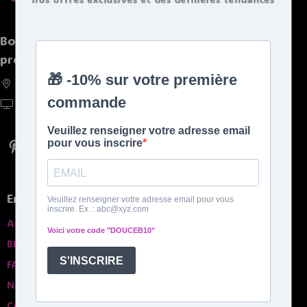
bouillottes.
Boutique spécialisée de bouillottes et autres
produits chaleureux
France, Belgique, Suisse, Luxembourg
https://doucebouillote.fr
En savoir plus
A propros
Blog
FAQ
Nos garanties
Contactez-nous