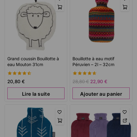
Grand coussin Bouillotte à
Bouillotte à eau motif
eau Mouton 31cm
Péruvien – 2l – 32cm
4.56
4.66
20,80
€
28,80
€
22,90
€
de 5
de 5
Lire la suite
Ajouter au panier