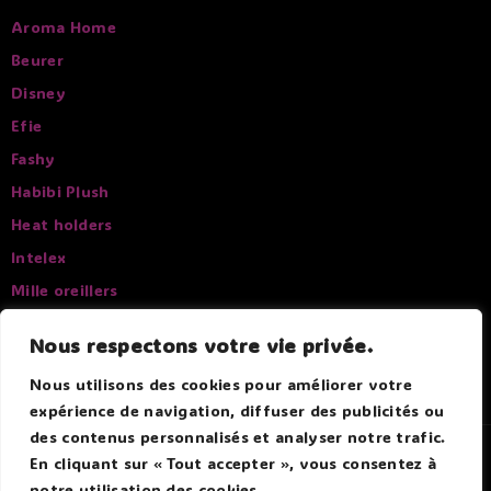
Aroma Home
Beurer
Disney
Efie
Fashy
Habibi Plush
Heat holders
Intelex
Mille oreillers
Pelucho
Nous respectons votre vie privée.
Sissel
Nous utilisons des cookies pour améliorer votre
expérience de navigation, diffuser des publicités ou
des contenus personnalisés et analyser notre trafic.
© 2026 Douce Bouillotte - Par Boitmobile - Agence web
En cliquant sur « Tout accepter », vous consentez à
notre utilisation des cookies.