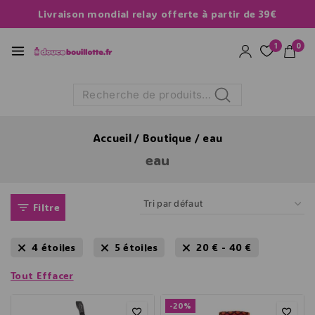
Livraison mondial relay offerte à partir de 39€
1
0
Recherche
Accueil
/
Boutique
/
eau
eau
Filtre
4 étoiles
5 étoiles
20
€
-
40
€
Tout Effacer
-20%