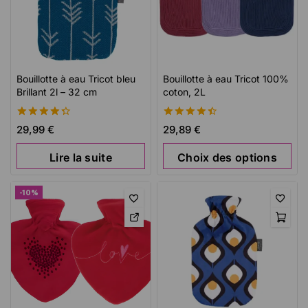
Bouillotte à eau Tricot bleu
Bouillotte à eau Tricot 100%
Brillant 2l – 32 cm
coton, 2L
4.35
4.53
29,99
€
29,89
€
de 5
de 5
Lire la suite
Choix des options
-10%