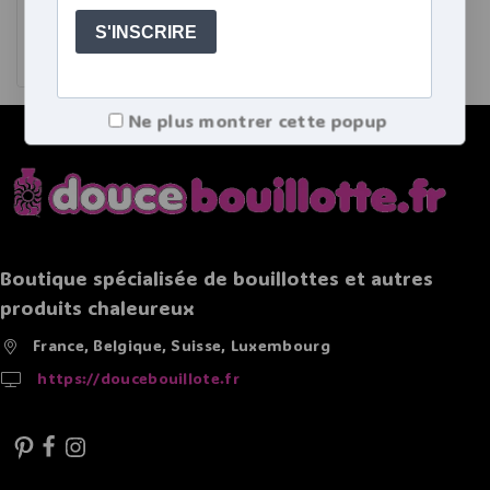
4.65
23,99
€
de 5
Ajouter au panier
Ne plus montrer cette popup
Boutique spécialisée de bouillottes et autres
produits chaleureux
France, Belgique, Suisse, Luxembourg
https://doucebouillote.fr