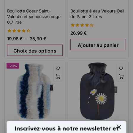
Bouillotte Coeur Saint-
Bouillotte à eau Velours Oeil
Valentin et sa housse rouge,
de Paon, 2 litres
0,7 litre
4.53
26,99
€
de 5
4.51
19,98
€
–
35,90
€
de 5
Ajouter au panier
Choix des options
-23%
Bouillotte à eau en
Bouillotte à eau Velours
Inscrivez-vous à notre newsletter et
thermoplastique de qualité
Noire, Pissenlit, 2 litres