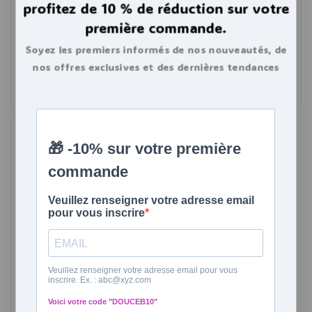
profitez de 10 % de réduction sur votre
supérieure 2,0 L avec
housse peluche
première commande.
4.67
23,99
€
de 5
Soyez les premiers informés de nos nouveautés, de
4.18
29,94
€
22,94
€
Lire la suite
nos offres exclusives et des dernières tendances
de 5
bouillottes.
Ajouter au panier
Bouillotte à eau Velours
Bleue, Fleur, 2 litres