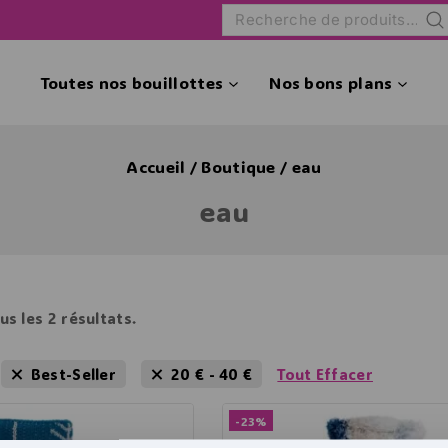
Rec
Toutes nos bouillottes
Nos bons plans
Accueil
/
Boutique
/
eau
eau
us les
2
résultats.
Best-Seller
20
€
-
40
€
Tout Effacer
-23%