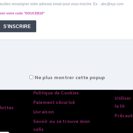
Infos pratiques
Tout su
Conditions générales de
Choisir 
ventes
Faire sa
Mentions légales
Ne plus montrer cette popup
L'histoi
Politique de confidentialité
Acheter
Politique de Cookies
Utiliser
Paiement sécurisé
le lit
lottes
Livraison
Précaut
Savoir ou se trouve mon
colis