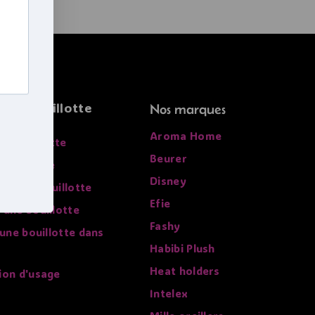
r la bouillotte
Nos marques
Aroma Home
sa bouillotte
Beurer
 bouillotte
Disney
re de la bouillotte
Efie
 une bouillotte
Fashy
 une bouillotte dans
Habibi Plush
Heat holders
ion d'usage
Intelex