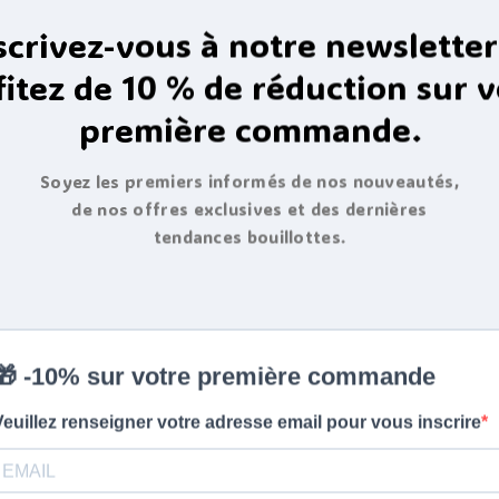
scrivez-vous à notre newsletter
fitez de 10 % de réduction sur v
première commande.
Soyez les premiers informés de nos nouveautés,
de nos offres exclusives et des dernières
tendances bouillottes.
u Tricot bleu Brillant 2l
Bouillotte à eau en thermop
de qualité supérieure 2,0 L
housse peluche
4.18
29,94
€
22,94
€
de 5