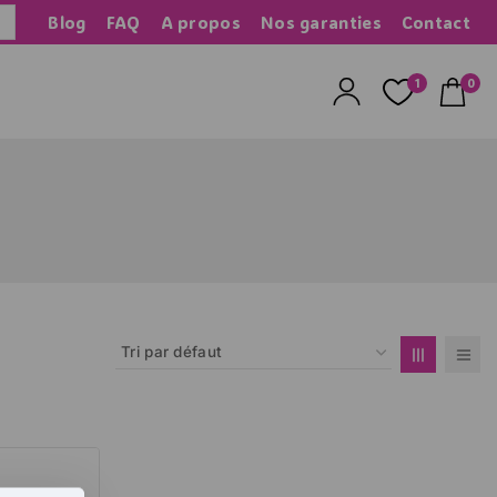
Blog
FAQ
A propos
Nos garanties
Contact
herche
1
0