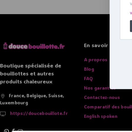
En savoir plus
A propros
Boutique spécialisée de
Blog
bouillottes et autres
FAQ
produits chaleureux
Nos garanties
France, Belgique, Suisse,
Contactez-nous
Luxembourg
Comparatif des bouil
https://doucebouillote.fr
English spoken