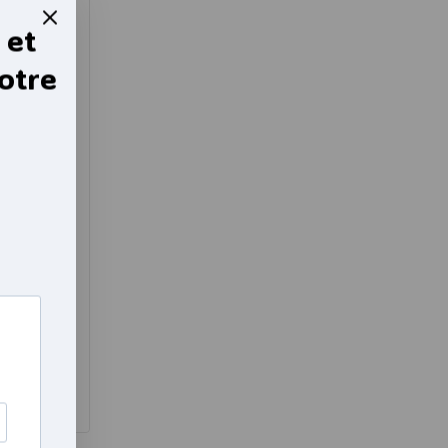
 et
otre
lastique
 avec