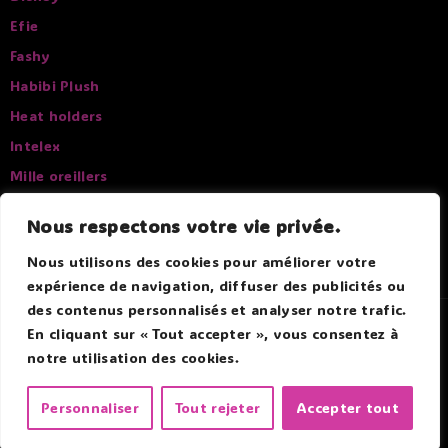
Efie
Fashy
Habibi Plush
Heat holders
Intelex
Mille oreillers
Pelucho
Nous respectons votre vie privée.
Sissel
Nous utilisons des cookies pour améliorer votre
expérience de navigation, diffuser des publicités ou
des contenus personnalisés et analyser notre trafic.
© 2026 Douce Bouillotte - Par Boitmobile - Agence web
En cliquant sur « Tout accepter », vous consentez à
notre utilisation des cookies.
Personnaliser
Tout rejeter
Accepter tout