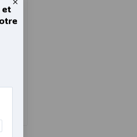
 et
otre
houssable