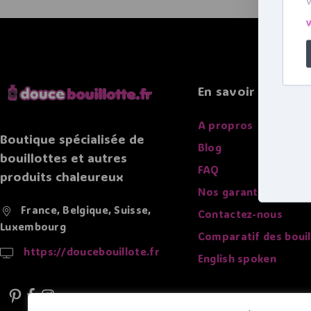
(2)
Ondes
Bouillotte Peluche
(1)
Animaux Marins
Bouillotte Personnage
(1)
En savoir plus
Bouillotte sans parfum
(1)
A propros
Boutique spécialisée de
Blog
bouillottes et autres
FAQ
produits chaleureux
Nos garanties
France, Belgique, Suisse,
Contactez-nous
Luxembourg
Comparatif des bouil
https://doucebouillote.fr
English spoken