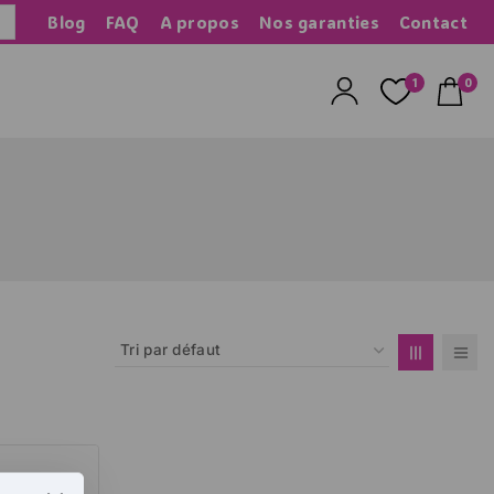
Blog
FAQ
A propos
Nos garanties
Contact
herche
1
0