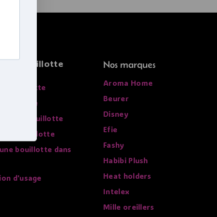
r la bouillotte
Nos marques
Aroma Home
sa bouillotte
Beurer
 bouillotte
Disney
re de la bouillotte
Efie
 une bouillotte
Fashy
 une bouillotte dans
Habibi Plush
Heat holders
ion d'usage
Intelex
Mille oreillers