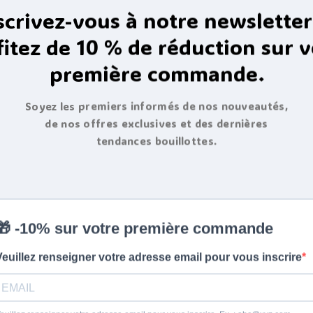
scrivez-vous à notre newsletter
fitez de 10 % de réduction sur v
première commande.
Soyez les premiers informés de nos nouveautés,
de nos offres exclusives et des dernières
tendances bouillottes.
fant épaule et dos
Bouillotte Poisson bleu, dé
cm
en coton bio 29 cm
4.66
25,50
€
de 5