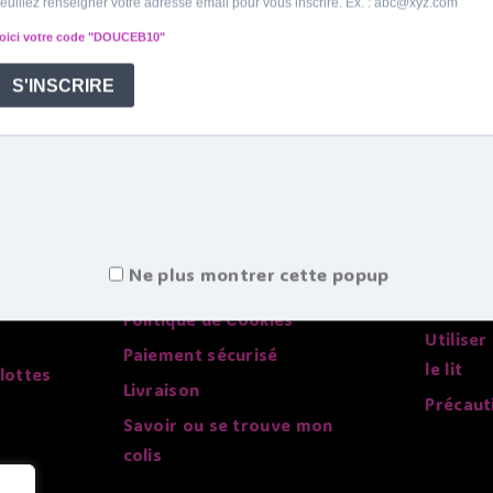
Infos pratiques
Tout su
Conditions générales de
Choisir 
ventes
Faire sa
Mentions légales
L'histoi
Ne plus montrer cette popup
Politique de confidentialité
Acheter
Politique de Cookies
Utiliser
Paiement sécurisé
le lit
lottes
Livraison
Précaut
Savoir ou se trouve mon
colis