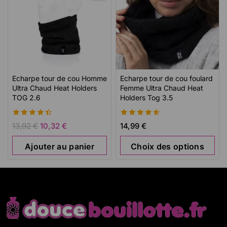
Echarpe tour de cou Homme
Echarpe tour de cou foulard
Ultra Chaud Heat Holders
Femme Ultra Chaud Heat
TOG 2.6
Holders Tog 3.5
4.50
4.62
13,92
€
10,32
€
14,99
€
de 5
de 5
Ajouter au panier
Choix des options