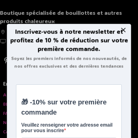
Boutique spécialisée de bouillottes et autres
produits chaleureux
Inscrivez-vous à notre newsletter et
France, Belgique, Suisse, Luxembourg
profitez de 10 % de réduction sur votre
https://doucebouillote.fr
première commande.
Soyez les premiers informés de nos nouveautés, de
nos offres exclusives et des dernières tendances
bouillottes.
En savoir plus
A propros
Blog
FAQ
Nos garanties
Contactez-nous