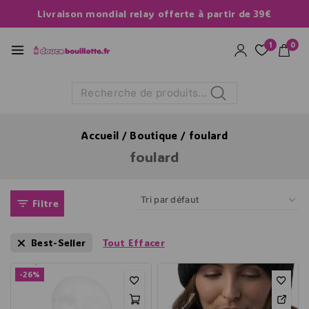
Livraison mondial relay offerte à partir de 39€
1
0
Recherche
Accueil
/
Boutique
/
foulard
foulard
Filtre
Best-Seller
Tout Effacer
-26%