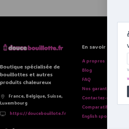
En savoir plus
A propros
Boutique spécialisée de
Blog
bouillottes et autres
FAQ
produits chaleureux
Nos garanties
France, Belgique, Suisse,
Contactez-nous
Luxembourg
Comparatif des bouil
https://doucebouillote.fr
English spoken