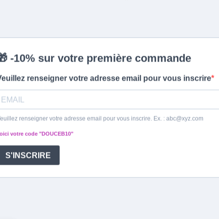
Infos pratiques
Tout su
Conditions générales de
Choisir 
ventes
Faire sa
Mentions légales
L'histoi
Politique de confidentialité
Acheter
Politique de Cookies
Utiliser
Paiement sécurisé
le lit
lottes
Livraison
Précaut
Savoir ou se trouve mon
colis