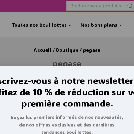
Rec
Toutes nos bouillottes
Nos bons plans
Accueil
/
Boutique
/
pegase
pegase
scrivez-vous à notre newsletter
fitez de 10 % de réduction sur v
uit ne correspond à votre sélection.
première commande.
Soyez les premiers informés de nos nouveautés,
n de ce que vous recherchiez, vous po
de nos offres exclusives et des dernières
tendances bouillottes.