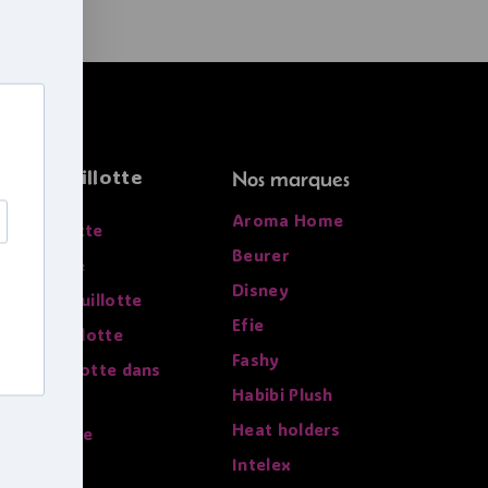
r la bouillotte
Nos marques
Aroma Home
sa bouillotte
Beurer
 bouillotte
Disney
re de la bouillotte
Efie
 une bouillotte
Fashy
 une bouillotte dans
Habibi Plush
Heat holders
ion d'usage
Intelex