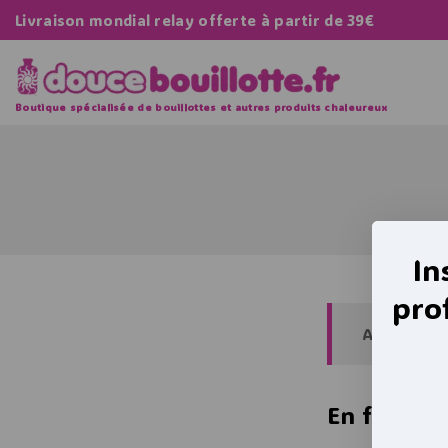
Livraison mondial relay offerte à partir de 39€
Boutique spécialisée de bouillottes et autres produits chaleureux
In
pro
Aucun prod
En fonctio