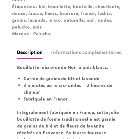
Étiquettes :
blé
,
bouillotte
,
bouteille
,
chauffante
,
douce
,
fausse
,
fleurs
,
fourrure
,
france
,
fushia
,
grains
,
lavande
,
micro
,
naturelle
,
noir
,
ondes
,
pelucho
,
pois
Marque :
Pelucho
Description
Informations complémentaires
Avis
Bouillotte micro-onde Noir à pois blancs.
Garnie de grains de blé et lavande
2 minutes au micro-ondes = 2 heures de
chaleur
Fabriquée en France
Intégralement fabriquée en France
, cette jolie
bouillotte de forme traditionnelle est garnie
de grains de blé et de fleurs de lavande
récoltés en Provence.
Sa fausse fourrure