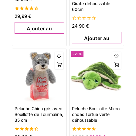
Girafe déhoussable
60cm
4.54
29,99
€
de 5
0
24,90
€
Ajouter au
de
5
panier
Ajouter au
panier
-29%
Peluche Chien gris avec
Peluche Bouillotte Micro-
Bouillotte de Tourmaline,
ondes Tortue verte
35 cm
déhoussable
4.46
4.54