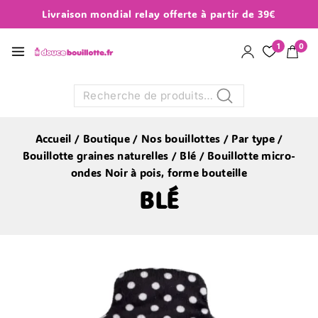
Livraison mondial relay offerte à partir de 39€
1
0
Recherche
Accueil
/
Boutique
/
Nos bouillottes
/
Par type
/
Bouillotte graines naturelles
/
Blé
/
Bouillotte micro-
ondes Noir à pois, forme bouteille
BLÉ