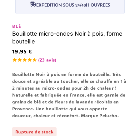
EXPEDITION SOUS 24/48H OUVREES
BLÉ
Bouillotte micro-ondes Noir à pois, forme
bouteille
19,95
€
(
23
avis)
4.65
5
23
en
dehors de
Bouillotte Noir à pois en
forme de bouteille
. Très
basé sur
douce et agréable au toucher, elle se chauffe en
1 à
votes de
client
2 minutes au micro-ondes
pour
2h de chaleur
!
Naturelle et
fabriquée en France
, elle est garnie de
grains de blé et de fleurs de lavande récoltés en
Provence. Une bouillotte qui vous apporte
douceur
,
chaleur
et
réconfort
. Marque Pelucho.
Rupture de stock