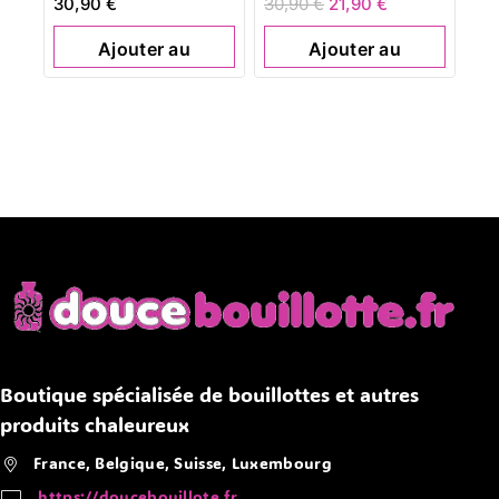
30,90
€
30,90
€
21,90
€
de 5
de 5
Ajouter au
Ajouter au
panier
panier
Boutique spécialisée de bouillottes et autres
produits chaleureux
France, Belgique, Suisse, Luxembourg
https://doucebouillote.fr