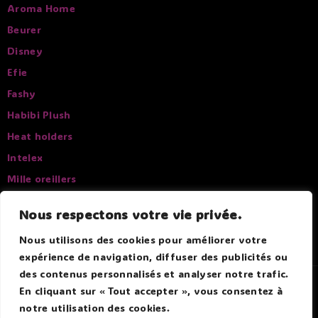
Aroma Home
Beurer
Disney
Efie
Fashy
Habibi Plush
Heat holders
Intelex
Mille oreillers
Pelucho
Nous respectons votre vie privée.
Sissel
Nous utilisons des cookies pour améliorer votre
expérience de navigation, diffuser des publicités ou
des contenus personnalisés et analyser notre trafic.
© 2026 Douce Bouillotte - Par Boitmobile - Agence web
En cliquant sur « Tout accepter », vous consentez à
notre utilisation des cookies.