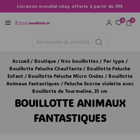
Livraison mondial relay offerte à partir de 39€
0
0
Recherche
Accueil
/
Boutique
/
Nos bouillottes
/
Par type
/
Bouillotte Peluche Chauffante
/
Bouillotte Peluche
Enfant
/
Bouillotte Peluche Micro Ondes
/
Bouillotte
Animaux Fantastiques
/
Peluche licorne violette avec
Bouillotte de Tourmaline, 35 cm
BOUILLOTTE ANIMAUX
FANTASTIQUES