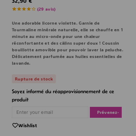
32,90
€
(
29
avis)
4.28
5
29
en
dehors de
Une adorable
licorne violette
. Garnie de
basé sur
Tourmaline minérale naturelle,
elle se chauffe en 1
votes de
client
minute au micro-onde pour une chaleur
réconfortante et des
câlins super doux
! Coussin
bouillotte amovible pour pouvoir laver la peluche.
Délicatement parfumée aux huiles essentielles de
lavande.
Rupture de stock
Soyez informé du réapprovisionnement de ce
produit
Notify Me
Wishlist