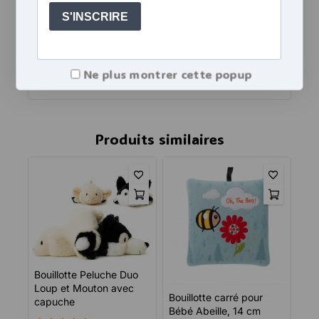
Attention
, ne laissez pas votre bouillotte
sans surveillance pendant la chauffe et bien
respecter les temps de chauffe. Bien lire la
notice avant utilisation. Ne pas chauffer la
peluche, mais uniquement la bouillotte à
Ne plus montrer cette popup
l’intérieur.
Produits similaires
Bouillotte Peluche Duo
Loup et Mouton avec
Bouillotte carré pour
capuche
Bébé Abeille, 14 cm