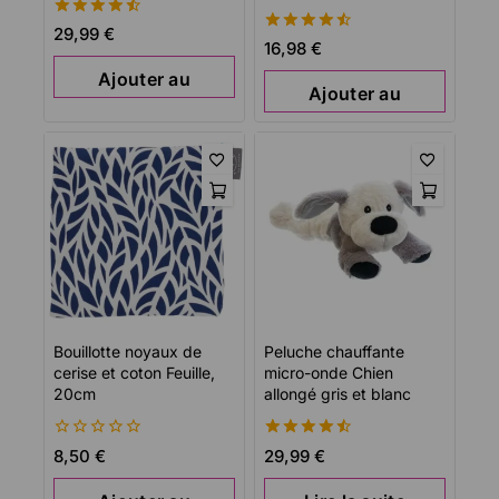
4.54
29,99
€
4.54
16,98
€
de 5
de 5
Ajouter au
Ajouter au
panier
panier
Bouillotte noyaux de
Peluche chauffante
cerise et coton Feuille,
micro-onde Chien
20cm
allongé gris et blanc
0
4.58
8,50
€
29,99
€
de
de 5
5