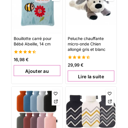
Bouillotte carré pour
Peluche chauffante
Bébé Abeille, 14 cm
micro-onde Chien
allongé gris et blanc
4.54
16,98
€
de 5
4.58
29,99
€
de 5
Ajouter au
Lire la suite
panier