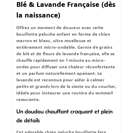
Blé & Lavande Française (dès
la naissance)
Offrez un moment de douceur avec cette
bouillotte peluche enfant
en forme de
chien
marron et blanc
, ultra moelleuse et
entièrement micro-ondable
. Garnie de
grains
de blé
et de
fleurs de lavande française
, elle se
chauffe rapidement en
1 minute au micro-
ondes
pour diffuser une chaleur réconfortante
et un parfum naturellement apaisant. La
lavande
est reconnue pour aider à
calmer
petits et grands lors de la
sieste
ou du
coucher
,
idéale pour instaurer une
routine du sommeil
rassurante.
Un doudou chauffant craquant et plein
de détails
Cet adorable
chien peluche bouillotte
fera