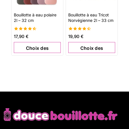
Bouillotte à eau polaire
Bouillotte à eau Tricot
2l – 32 cm
Norvégienne 2l – 33 cm
4.56
4.50
17,90
€
19,90
€
de 5
de 5
Choix des
Choix des
options
options