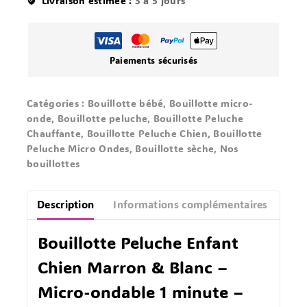
Livraison estimée :
3 à 5 jours
Paiements sécurisés
Catégories :
Bouillotte bébé
,
Bouillotte micro-
onde
,
Bouillotte peluche
,
Bouillotte Peluche
Chauffante
,
Bouillotte Peluche Chien
,
Bouillotte
Peluche Micro Ondes
,
Bouillotte sèche
,
Nos
bouillottes
Description
Informations complémentaires
Avis
Bouillotte Peluche Enfant
Chien Marron & Blanc –
Micro-ondable 1 minute –