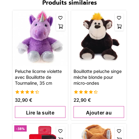
Produits similaires
Peluche licorne violette
Bouillotte peluche singe
avec Bouillotte de
mèche blonde pour
Tourmaline, 35 cm
micro-ondes
4.42
4.42
32,90
€
22,90
€
de 5
de 5
Lire la suite
Ajouter au
panier
-38%