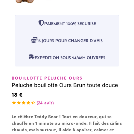
PAIEMENT 100% SECURISE
15 JOURS POUR CHANGER D'AVIS
EXPEDITION SOUS 24/48H OUVREES
BOUILLOTTE PELUCHE OURS
Peluche bouillotte Ours Brun toute douce
18
€
(
24
avis)
4.50
5
24
en
dehors de
Le célèbre
Teddy Bear
! Tout en douceur, qui se
basé sur
chauffe en 1 minute au micro-onde
. Il fait des câlins
votes de
client
chauds, mais surtout, il aide à apaiser,
calmer et