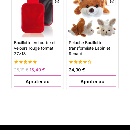
Bouillotte en tourbe et
Peluche Bouillotte
velours rouge format
transformiste Lapin et
27×18
Renard
5.00
4.42
25,19
€
15,49
€
24,90
€
de 5
de 5
Ajouter au
Ajouter au
panier
panier