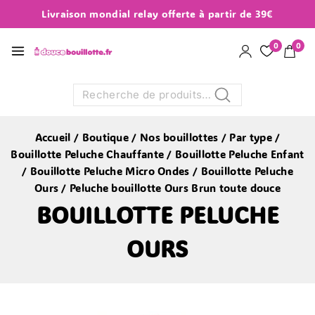
Livraison mondial relay offerte à partir de 39€
0
0
Recherche
Accueil
/
Boutique
/
Nos bouillottes
/
Par type
/
Bouillotte Peluche Chauffante
/
Bouillotte Peluche Enfant
/
Bouillotte Peluche Micro Ondes
/
Bouillotte Peluche
Ours
/
Peluche bouillotte Ours Brun toute douce
BOUILLOTTE PELUCHE
OURS