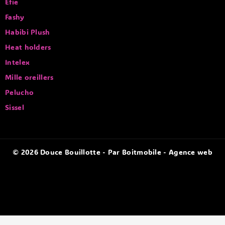
Efie
Fashy
Habibi Plush
Heat holders
Intelex
Mille oreillers
Pelucho
Sissel
© 2026 Douce Bouillotte - Par Boitmobile - Agence web
Optimized by Seraphinite Accelerator