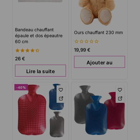
Bandeau chauffant
Ours chauffant 230 mm
épaule et dos épeautre
60 cm
0
19,99
€
de
4.44
5
26
€
Ajouter au
de 5
Lire la suite
panier
-40%