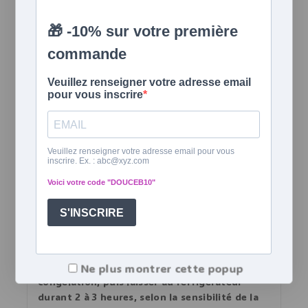
propre avant de faire chauffer le petit chien
30 secondes pour 600 à 800 Watts, ou 20
secondes pour 850 à 1000 Watts. Veiller à ne
pas dépasser le temps de chauffe indiqué sur
la notice, ne pas faire surchauffer. S’assurer
que la bouillotte n’est pas trop chaude avant
de la donner à son enfant. Ne pas la poser
directement sur la peau sensible de bébé.
Pour réchauffer de nouveau la bouillotte,
attendre que celle-ci soit revenue à
température ambiante (cela prend environ 2
heures). Cette bouillotte se réchauffe
uniquement au micro-ondes. Ne pas utiliser le
mode grill.
Froide
Placer de préférence dans un sac de
Ne plus montrer cette popup
congélation, puis laisser au réfrigérateur
durant 2 à 3 heures, selon la sensibilité de la