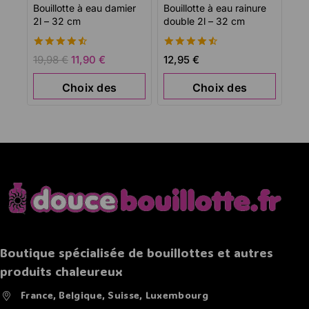
Bouillotte à eau damier
Bouillotte à eau rainure
2l – 32 cm
double 2l – 32 cm
4.58
4.60
19,98
€
11,90
€
12,95
€
de 5
de 5
Choix des
Choix des
options
options
Boutique spécialisée de bouillottes et autres
produits chaleureux
France, Belgique, Suisse, Luxembourg