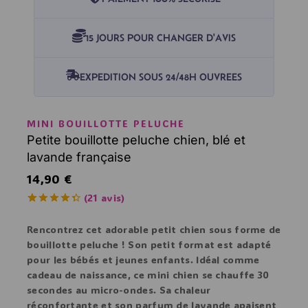
15 JOURS POUR CHANGER D'AVIS
EXPEDITION SOUS 24/48H OUVREES
MINI BOUILLOTTE PELUCHE
Petite bouillotte peluche chien, blé et
lavande française
14,90
€
(
21
avis)
4.43
5
21
en
dehors de
Rencontrez cet adorable petit chien sous forme de
basé sur
bouillotte peluche ! Son petit format est
adapté
votes de
client
pour les bébés
et jeunes enfants. Idéal comme
cadeau de naissance, ce mini chien se chauffe
30
secondes au micro-ondes
. Sa chaleur
réconfortante et son
parfum de lavande
apaisent