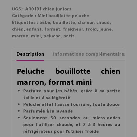
UGS :
AR0191 chien juniors
Catégorie :
Mini bouillotte peluche
Étiquettes :
bébé
,
bouillotte
,
chaleur
,
chaud
,
chien
,
enfant
,
format
,
fraicheur
,
froid
,
jeune
,
marron
,
mini
,
peluche
,
petit
Description
Informations complémentaires
Peluche bouillotte chien
marron, format mini
Parfaite pour les
bébés
, grâce à sa petite
taille et à sa légèreté
Peluche effet fausse fourrure, toute
douce
Parfumée à la
lavande
Seulement 30 secondes au micro-ondes
pour l’utiliser
chaude
, et 2 à 3 heures au
réfrigérateur pour l’utiliser
froide