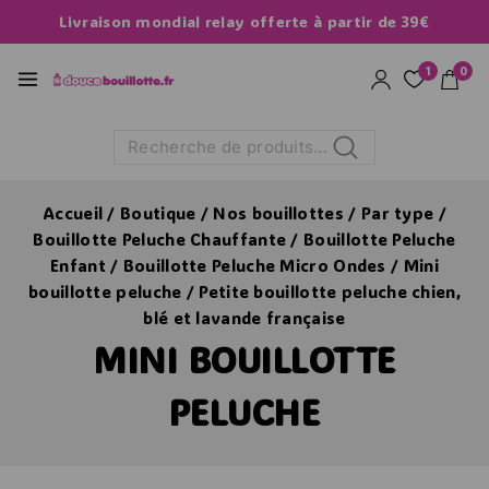
Livraison mondial relay offerte à partir de 39€
1
0
Recherche
Accueil
/
Boutique
/
Nos bouillottes
/
Par type
/
Bouillotte Peluche Chauffante
/
Bouillotte Peluche
Enfant
/
Bouillotte Peluche Micro Ondes
/
Mini
bouillotte peluche
/
Petite bouillotte peluche chien,
blé et lavande française
MINI BOUILLOTTE
PELUCHE