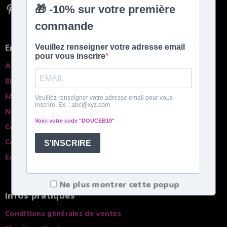
En savoir plus
A propros
Blog
FAQ
Nos garanties
Contactez-nous
Comparatif des bouillottes
English spoken
Ne plus montrer cette popup
Infos pratiques
Conditions générales de ventes