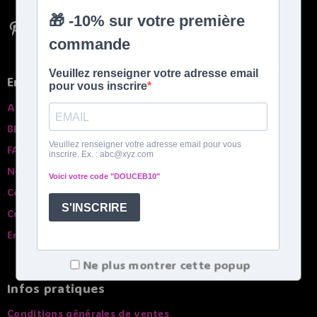
En savoir plus
A propros
Blog
FAQ
Nos garanties
Contactez-nous
Comparatif des bouillottes
English spoken
Ne plus montrer cette popup
Infos pratiques
Conditions générales de ventes