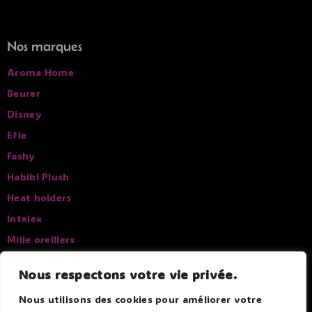
Nos marques
Aroma Home
Beurer
Disney
Efie
Fashy
Habibi Plush
Heat holders
Intelex
Mille oreillers
Pelucho
Nous respectons votre vie privée.
Sissel
Nous utilisons des cookies pour améliorer votre