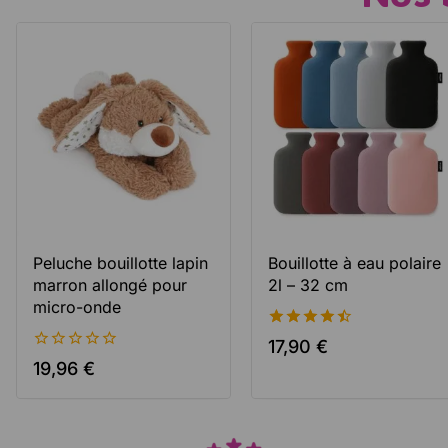
PRODUI
Nous travaillons avec 
Allemandes et Eu
Peluche bouillotte lapin
Bouillotte à eau polaire
marron allongé pour
2l – 32 cm
micro-onde
4.56
17,90
€
de 5
0
19,96
€
de
5