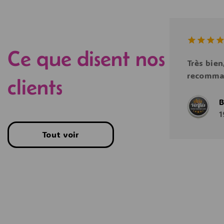
Ce que disent nos
5.00
out
Très bien
of 5
recomma
clients
B
1
Tout voir