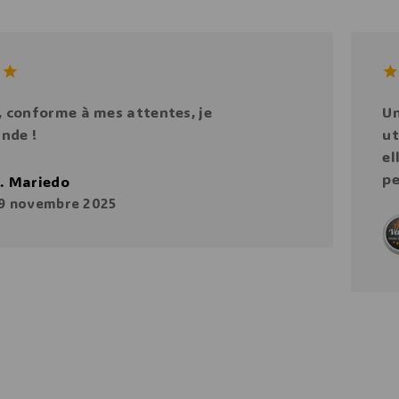
5.
, conforme à mes attentes, je
Un
of
nde !
ut
el
pe
. Mariedo
9 novembre 2025