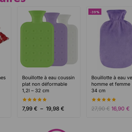
-39%
nes
Bouillotte à eau coussin
Bouillotte à eau v
plat non déformable
homme et femme 2
1,2l – 32 cm
34 cm
4.74
4.91
7,99
€
–
19,98
€
27,90
€
16,90
€
de 5
de 5