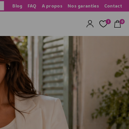
Blog
FAQ
A propos
Nos garanties
Contact
herche
1
0