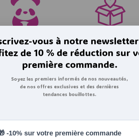
scrivez-vous à notre newsletter
 est reversé à WWF
Livraison rapide 24
fitez de 10 % de réduction sur v
première commande.
Soyez les premiers informés de nos nouveautés,
de nos offres exclusives et des dernières
tendances bouillottes.