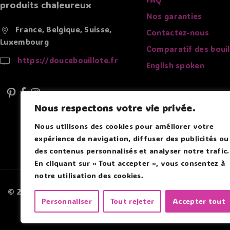
produits chaleureux
Nos garanties
France, Belgique, Suisse,
Contactez-nous
Luxembourg
Comparatif des bouil
https://doucebouillote.fr
English spoken
Nous respectons votre vie privée.
Nous utilisons des cookies pour améliorer votre
expérience de navigation, diffuser des publicités ou
des contenus personnalisés et analyser notre trafic.
En cliquant sur « Tout accepter », vous consentez à
notre utilisation des cookies.
© 2026 Douce Bouillotte - Par Boitmobile - Agence web
Personnaliser
Tout rejeter
Accepter tout