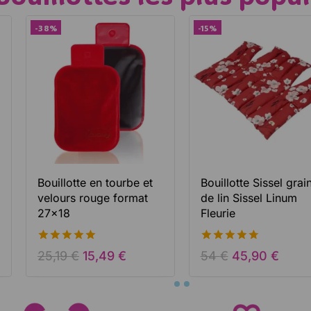
TS NATURELS.
-38%
-15%
les plus grandes marques Françaises,
ropéennes pour vous convenir.
Cliquer ici
Bouillotte en tourbe et
Bouillotte Sissel grai
velours rouge format
de lin Sissel Linum
27×18
Fleurie
5.00
4.76
25,19
€
15,49
€
54
€
45,90
€
de 5
de 5