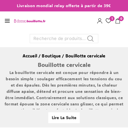
Livraison mondial relay offerte à partir de 39€
1
0
Recherche
Accueil
/
Boutique
/
Bouillotte cervicale
Bouillotte cervicale
La
bouillotte cervicale
est conçue pour répondre à un
besoin simple : soulager efficacement les tensions du cou
et des épaules. Dès les premières minutes, la chaleur
diffuse apaise, détend et procure une sensation de bien-
être immédiat. Contrairement aux solutions classiques, ce
format épouse la zone cervicale sans glisser, ce qui permet
une action ciblée et confortable. La bouillotte cervicale
s’intègre facilement dans le quotidien, que ce soit après
Lire La Suite
une longue journée de travail, un effort physique ou un