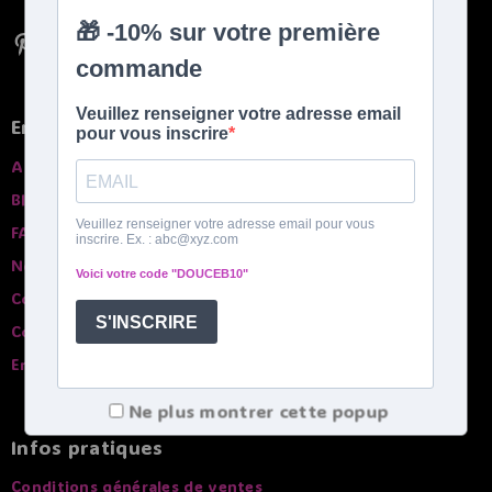
En savoir plus
A propros
Blog
FAQ
Nos garanties
Contactez-nous
Comparatif des bouillottes
English spoken
Ne plus montrer cette popup
Infos pratiques
Conditions générales de ventes