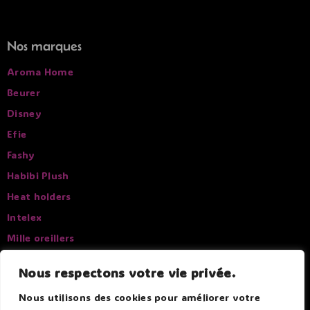
Nos marques
Aroma Home
Beurer
Disney
Efie
Fashy
Habibi Plush
Heat holders
Intelex
Mille oreillers
Pelucho
Nous respectons votre vie privée.
Sissel
Nous utilisons des cookies pour améliorer votre