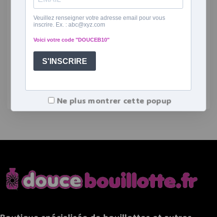
Comment nettoyer ma bouillotte
Intelex ?
Vous avez acheté une bouillotte peluche de la
marque Intelex, et elle a déjà (beaucoup) servi?
Voici comment nettoyer simplement vos
peluches, chaussons ou bandeau chauffant de
cette marque.
LIRE L'ARTICLE
Ne plus montrer cette popup