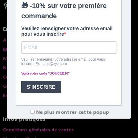
En savoir plus
A propros
Blog
FAQ
Nos garanties
Contactez-nous
Comparatif des bouillottes
English spoken
Ne plus montrer cette popup
Infos pratiques
Conditions générales de ventes