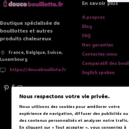
En savoir plus
A propros
Boutique spécialisée de
Blog
bouillottes et autres
FAQ
produits chaleureux
Nos garanties
France, Belgique, Suisse,
Contactez-nous
Luxembourg
Comparatif des bouil
https://doucebouillote.fr
English spoken
Nous respectons votre vie privée.
Nous utilisons des cookies pour améliorer votre
expérience de navigation, diffuser des publicités ou
des contenus personnalisés et analyser notre trafic.
En cliquant sur « Tout accepter », vous consentez à