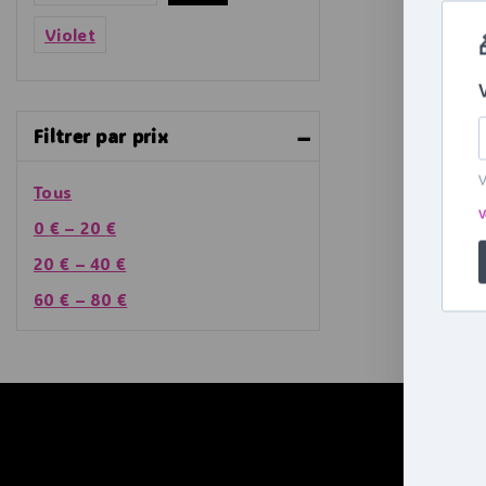
Enfant
Bouillotte Peluche à eau
(2)
Violet
Bouillotte Peluche Micro
(1)
Ondes
Bouillotte Peluche
Filtrer par prix
(1)
Mouton
Tous
0
€
–
20
€
20
€
–
40
€
60
€
–
80
€