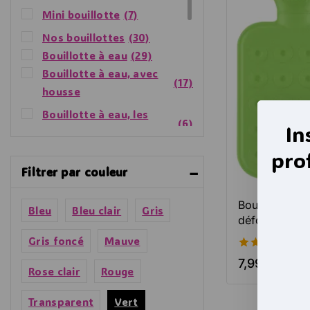
Mini bouillotte
(7)
Nos bouillottes
(30)
Bouillotte à eau
(29)
Bouillotte à eau, avec
(17)
housse
Bouillotte à eau, les
(6)
In
petites
pro
Bouillotte à eau, sans
(6)
Filtrer par couleur
housse
Nos bons plans
(6)
Bouillotte à e
Bleu
Bleu clair
Gris
Par type
(29)
déformable 1
Bouillotte à eau
(28)
Gris foncé
Mauve
Bouillotte Peluche
4.74
7,99
€
–
19
(3)
de 5
Rose clair
Rouge
Chauffante
Bouillotte Peluche
Transparent
Vert
(3)