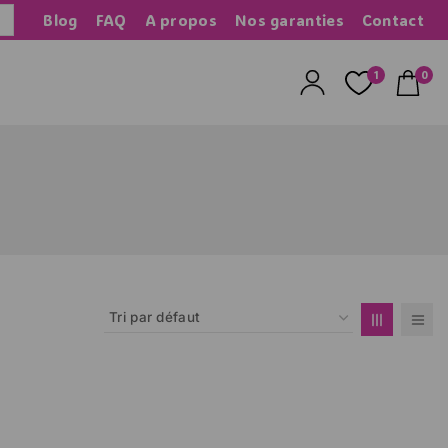
Blog
FAQ
A propos
Nos garanties
Contact
herche
1
0