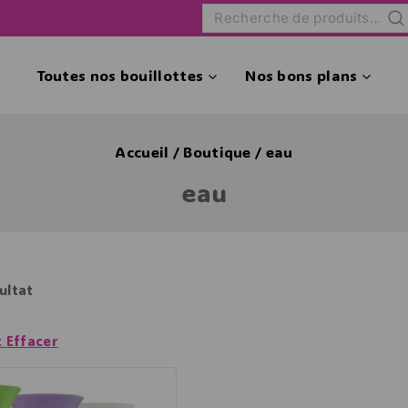
Rec
Toutes nos bouillottes
Nos bons plans
Accueil
/
Boutique
/
eau
eau
sultat
t Effacer