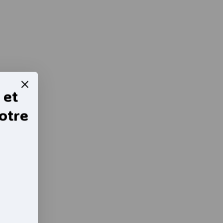
 et
otre