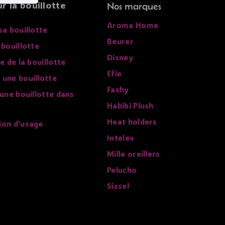
r la bouillotte
Nos marques
Aroma Home
sa bouillotte
Beurer
 bouillotte
Disney
re de la bouillotte
Efie
 une bouillotte
Fashy
 une bouillotte dans
Habibi Plush
Heat holders
ion d'usage
Intelex
Mille oreillers
Pelucho
Sissel