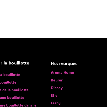
r la bouillotte
Nos marques
Aroma Home
sa bouillotte
Beurer
bouillotte
Disney
e de la bouillotte
Efie
une bouillotte
Fashy
 une bouillotte dans le