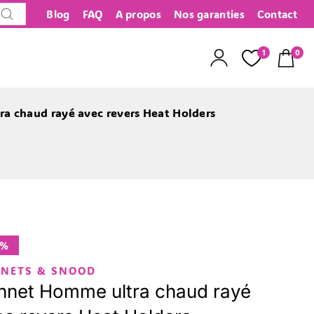
Blog
FAQ
A propos
Nos garanties
Contact
Recherche
1
0
a chaud rayé avec revers Heat Holders
8%
NETS & SNOOD
nnet Homme ultra chaud rayé