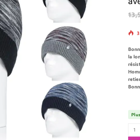
av
13,
3
Bon
la lo
rési
Hom
retie
Bonne
Plu