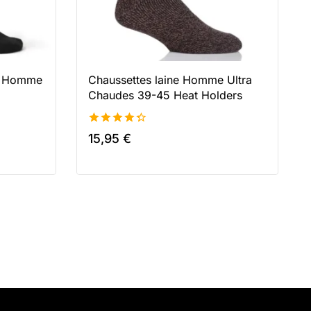
is Homme
Chaussettes laine Homme Ultra
Chaudes 39-45 Heat Holders
4.43
15,95
€
de 5