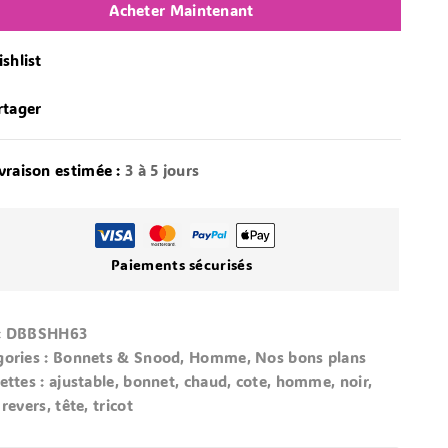
Acheter Maintenant
shlist
rtager
vraison estimée :
3 à 5 jours
Paiements sécurisés
:
DBBSHH63
ories :
Bonnets & Snood
,
Homme
,
Nos bons plans
ettes :
ajustable
,
bonnet
,
chaud
,
cote
,
homme
,
noir
,
,
revers
,
tête
,
tricot