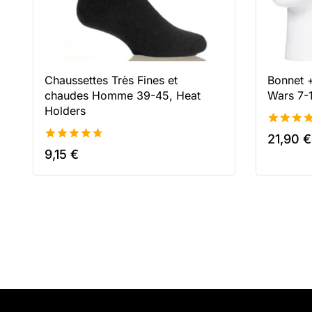
Chaussettes Très Fines et
Bonnet +
chaudes Homme 39-45, Heat
Wars 7-1
Holders
4.48
21,90
€
de 5
4.71
9,15
€
de 5