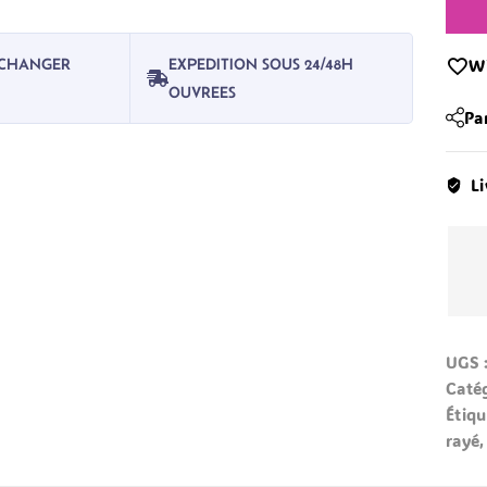
Wi
R CHANGER
EXPEDITION SOUS 24/48H
OUVREES
Pa
Li
UGS 
Catég
Étiqu
rayé