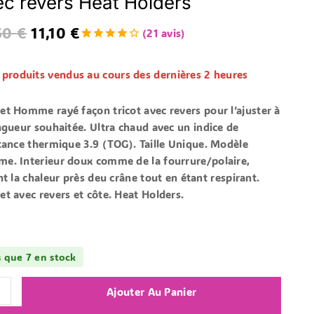
ec revers Heat Holders
50
€
11,10
€
(
21
avis)
4.14
5
21
en
dehors
de
basé
 produits vendus au cours des dernières 2 heures
sur
votes
de client
net Homme
rayé façon tricot avec revers pour l’ajuster à
ngueur souhaitée.
Ultra chaud
avec un indice de
stance thermique
3.9
(TOG). Taille Unique. Modèle
me.
Interieur doux
comme de la fourrure/polaire,
nt la chaleur près deu crâne tout en étant respirant.
t avec revers et côte. Heat Holders.
s que 7 en stock
Ajouter Au Panier