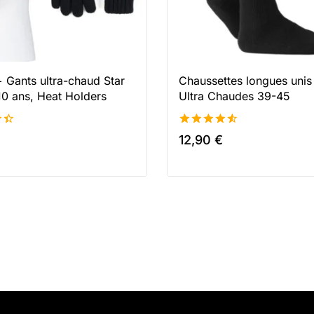
 Gants ultra-chaud Star
Chaussettes longues un
0 ans, Heat Holders
Ultra Chaudes 39-45
4.58
12,90
€
de 5