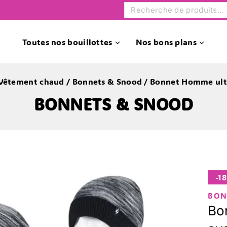
Toutes nos bouillottes
Nos bons plans
Vêtement chaud
/
Bonnets & Snood
/
Bonnet Homme ultr
BONNETS & SNOOD
-1
BON
Bo