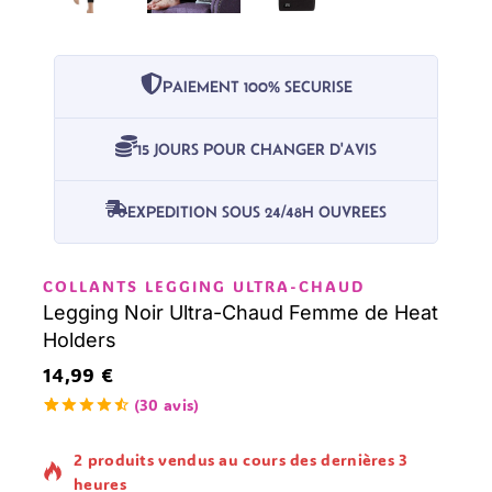
PAIEMENT 100% SECURISE
15 JOURS POUR CHANGER D'AVIS
EXPEDITION SOUS 24/48H OUVREES
COLLANTS LEGGING ULTRA-CHAUD
Legging Noir Ultra-Chaud Femme de Heat
Holders
14,99
€
(
30
avis)
4.57
5
30
en
dehors de
2 produits vendus au cours des dernières 3
basé sur
votes de
heures