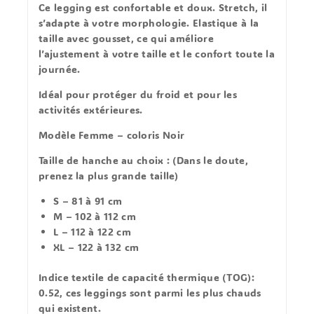
Ce legging est
confortable
et
doux
.
Stretch
, il
s’adapte à votre morphologie. Elastique à la
taille avec gousset, ce qui améliore
l’ajustement à votre taille et le confort toute la
journée.
Idéal pour
protéger du froid
et pour les
activités extérieures.
Modèle Femme – coloris Noir
Taille de hanche au choix :
(Dans le doute,
prenez la plus grande taille)
S – 81 à 91 cm
M – 102 à 112 cm
L – 112 à 122 cm
XL – 122 à 132 cm
Indice textile de capacité thermique (TOG):
0.52
, ces leggings sont parmi les plus chauds
qui existent.