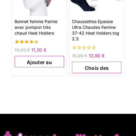
Bonnet femme Parme
Chaussettes Epaisse
avec pompon très
Ultra Chaudes Femme
chaud Heat Holders
37-42 Heat Holders tog
2.3
4.52
15,50
€
11,30
€
de 5
0
15,90
€
13,90
€
de
Ajouter au
5
Choix des
panier
options