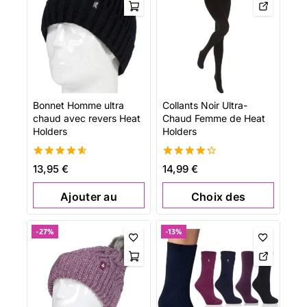
Bonnet Homme ultra
Collants Noir Ultra-
chaud avec revers Heat
Chaud Femme de Heat
Holders
Holders
4.62
4.34
13,95
€
14,99
€
de 5
de 5
Ajouter au
Choix des
panier
options
-27%
-13%