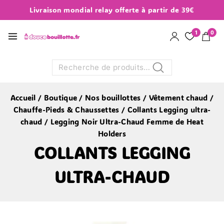
Livraison mondial relay offerte à partir de 39€
1
0
Recherche
Accueil
/
Boutique
/
Nos bouillottes
/
Vêtement chaud
/
Chauffe-Pieds & Chaussettes
/
Collants Legging ultra-
chaud
/
Legging Noir Ultra-Chaud Femme de Heat
Holders
COLLANTS LEGGING
ULTRA-CHAUD