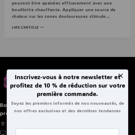
peuvent être apaisées efficacement avec une
bouillotte chauffante. Appliquer une source de
chaleur sur les zones douloureuses stimule…
LIRE L'ARTICLE
Inscrivez-vous à notre newsletter et
profitez de 10 % de réduction sur votre
première commande.
Soyez les premiers informés de nos nouveautés, de
Boutique spécialisée de bouillottes et autres
nos offres exclusives et des dernières tendances
produits chaleureux
bouillottes.
France, Belgique, Suisse, Luxembourg
https://doucebouillote.fr