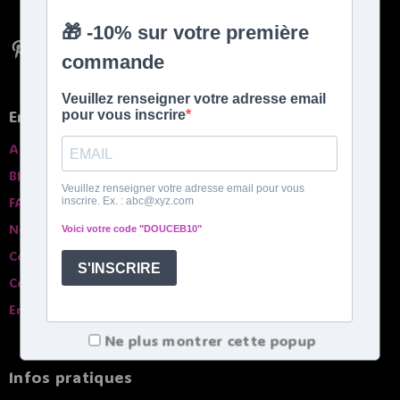
En savoir plus
A propros
Blog
FAQ
Nos garanties
Contactez-nous
Comparatif des bouillottes
English spoken
Ne plus montrer cette popup
Infos pratiques