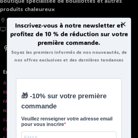
Boutique spécialisée de bouillottes et autres
produits chaleureux
France, Belgique, Suisse, Luxembourg
Inscrivez-vous à notre newsletter et
https://doucebouillote.fr
profitez de 10 % de réduction sur votre
première commande.
Soyez les premiers informés de nos nouveautés, de
nos offres exclusives et des dernières tendances
bouillottes.
En savoir plus
A propros
Blog
FAQ
Nos garanties
Contactez-nous
Comparatif des bouillottes