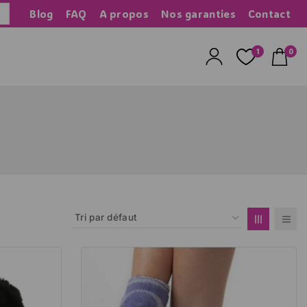
Blog
FAQ
A propos
Nos garanties
Contact
herche
1
0