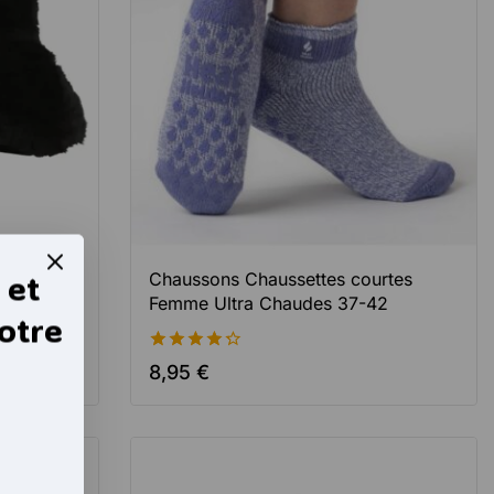
 et
t fausse
Chaussons Chaussettes courtes
ndes
Femme Ultra Chaudes 37-42
otre
4.33
8,95
€
de 5