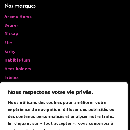
Nos marques
Aroma Home
Beurer
Disney
Efie
Fashy
Habibi Plush
Heat holders
Intelex
Mille oreillers
Nous respectons votre vie privée.
Pelucho
Nous utilisons des cookies pour améliorer votre
Sissel
expérience de navigation, diffuser des publicités ou
des contenus personnalisés et analyser notre trafic.
En cliquant sur « Tout accepter », vous consentez à
© 2026 Douce Bouillotte - Theme WordPress par
Avanam