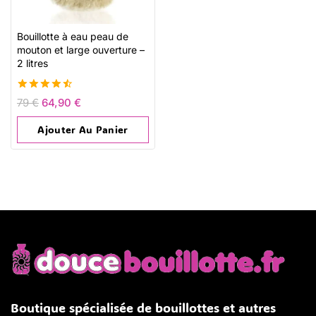
Bouillotte à eau peau de
mouton et large ouverture –
2 litres
4.54
79
€
64,90
€
de 5
Ajouter Au Panier
Boutique spécialisée de bouillottes et autres