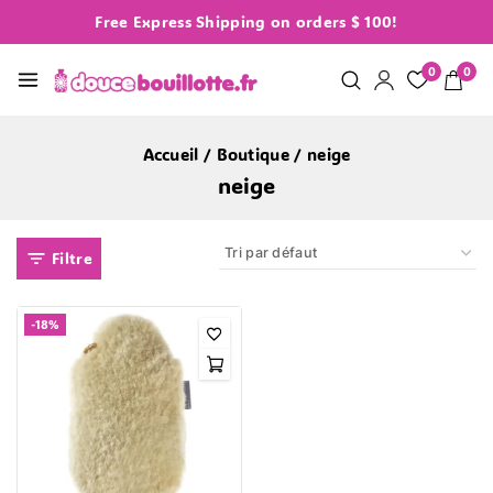
Free Express Shipping on orders $ 100!
0
0
Accueil
/
Boutique
/
neige
neige
Filtre
-18%