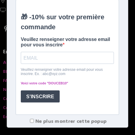
France, Belgique, Suisse, Luxembourg
https://doucebouillote.fr
En savoir plus
A propros
Blog
FAQ
Nos garanties
Contactez-nous
Comparatif des bouillottes
English spoken
Ne plus montrer cette popup