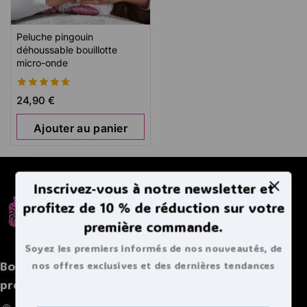
Peluche pingouin
déhoussable bouillotte
micro-onde
4.67
24,90
€
de 5
Ajouter au panier
Inscrivez-vous à notre newsletter et
profitez de 10 % de réduction sur votre
première commande.
Soyez les premiers informés de nos nouveautés, de
Boutique spécialisée de bouillottes et autres
nos offres exclusives et des dernières tendances
bouillottes.
produits chaleureux