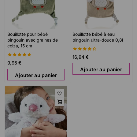
Bouillotte pour bébé
Bouillotte bébé à eau
pingouin avec graines de
pingouin ultra-douce 0,8l
colza, 15 cm
4.49
16,94
€
de 5
4.73
9,95
€
de 5
Ajouter au panier
Ajouter au panier