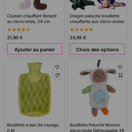
Coussin chauffant Renard
Dragon peluche bouillotte
au micro-onde, 24 cm
chauffante aux micro-ondes
4.51
4.69
21,90
€
24,95
€
de 5
de 5
Ajouter au panier
Choix des options
Bouillotte à eau de voyage,
Bouillotte Peluche Mouton
0,8l
micro-onde Déhoussable 28