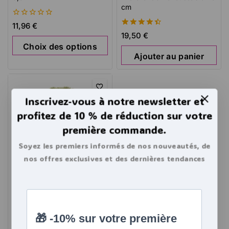
cm
0
11,96
€
de
4.53
19,50
€
5
de 5
Choix des options
Ajouter au panier
Inscrivez-vous à notre newsletter et
profitez de 10 % de réduction sur votre
première commande.
Soyez les premiers informés de nos nouveautés, de
nos offres exclusives et des dernières tendances
bouillottes.
Bouillotte à eau Fausse
Fourrure Moelleuse, Olive 2L
4.50
29,99
€