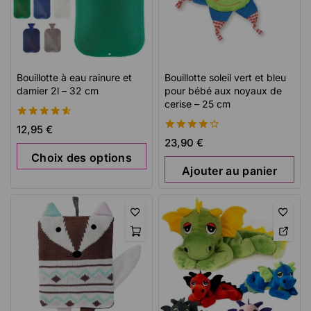
Bouillotte à eau rainure et
Bouillotte soleil vert et bleu
damier 2l – 32 cm
pour bébé aux noyaux de
cerise – 25 cm
4.64
12,95
€
de 5
4.23
23,90
€
de 5
Choix des options
Ajouter au panier