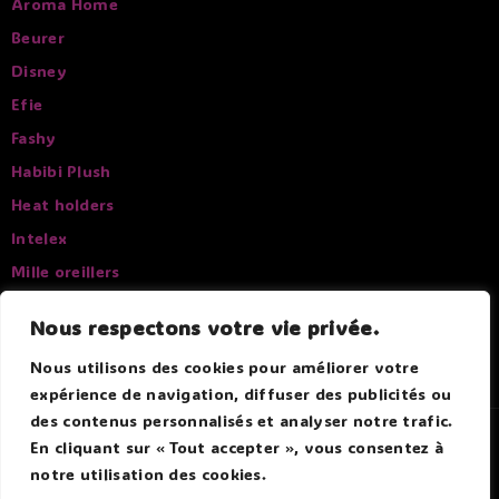
Aroma Home
Beurer
Disney
Efie
Fashy
Habibi Plush
Heat holders
Intelex
Mille oreillers
Pelucho
Nous respectons votre vie privée.
Sissel
Nous utilisons des cookies pour améliorer votre
expérience de navigation, diffuser des publicités ou
des contenus personnalisés et analyser notre trafic.
© 2026 Douce Bouillotte - Par Boitmobile - Agence web
En cliquant sur « Tout accepter », vous consentez à
notre utilisation des cookies.